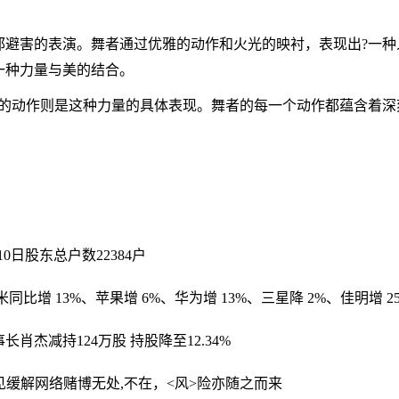
邪避害的表演。舞者通过优雅的动作和火光的映衬，表现出?一种
一种力量与美的结合。
者的动作则是这种力量的具体表现。舞者的每一个动作都蕴含着深
。
10日股东总户数22384户
小米同比增 13%、苹果增 6%、华为增 13%、三星降 2%、佳明增 2
肖杰减持124万股 持股降至12.34%
见缓解
网络赌博无处,不在，<风>险亦随之而来