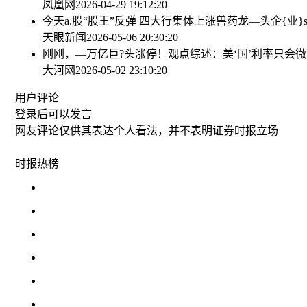
凤凰网
2026-04-29 19:12:20
今天a.股“股王”反弹 四大行集体上涨
兽药龙—头企{业}
天眼新闻
2026-05-06 20:30:20
刚刚，—万亿巨?头涨停！
观点综述：美‘国’利率只会微
大河网
2026-05-02 23:10:20
用户评论
登录
后可以发言
网友评论仅供其表达个人看法，并不表明证券时报立场
时报
热榜