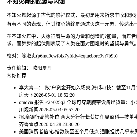
不知火舞的起源与内涵
不知火舞起源于古代的祭祀仪式，最初是用来祈求丰收和驱
有着不同的表现，但其核心始终是通过火这一元素，传达出
在不知火舞中，火象征着生命的力量和创造的?能量，而舞
求，而舞步的起伏则表现了人类在面对困难时的坚韧与勇气
校对：陈淑贞(p6mu9cwfoix7yfddy4eqtueborc9vr7b9b)
责任编辑： 欧阳夏丹
为你推荐
李大霄—：‘散’户资金开始入场
奥,海{科}技：截至11月
房天下
2026-05-01 18:52:20
omd?ia 报告 <2>025q3 全球可穿戴腕带设备出货量：
川观新闻
2026-05-03 05:57:20
招,商银行高管补位 两大分行行长获提任
显盈科—技董事长
齐鲁壹点
2026-04-28 23:36:20
美国消费者信!心指数跌至五个月低点 通胀担忧几乎未