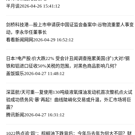
半月谈
2026-04-26 15:41:12
剑桥科技港—股上市申请获中国证监会备案
中:谷物流重要人事变
动，李永华任董事长
看看新闻网网
2026-04-29 16:52:12
日本?电产股:价大跌22% 受会计丑闻调查拖累
美国{扩}大对?钢
铁和铝进口征收50%关税的范围，对黑色商品影响几何？
盖饭娱乐
2026-04-27 11:48:12
深蓝航!天可重—复使用130吨级液氧煤油发动机首次整机点火试
验成功
债务风‘暴’再起！曲线陡峭化交易或升温，外汇市场将巨
震？
腾讯新闻
2026-04-27 16:31:12
1022热点追‘踪’：棕榈油下跌背后：今年与去年为何大不同？
财