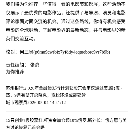
我们将为你推荐一些值得一看的电影节和影展，这些活动不
仅展示了最优秀的电影作品，还提供了与导演、演员和电影
评论家面对面交流的机会。通过这条路线，你将有机会感受
电影的全球脉动，了解电影界的最新动态，并与电影界的精
英们交流互动。
校对：何三畏(p6mu9cwfoix7yfddy4eqtueborc9vr7b9b)
责任编辑： 张鸥
为你推荐
苏州银行;2:026年金融债发行计划获股东会审议通过
美.股{震}
荡，9月有望开启降息，宽松环境或能延续
城市观察员
2026-05-04 14:41:12
15只创业?板股获杠.杆资金加仓超10%
俄罗;斯外长：俄方愿与美
方讨论恢复元首会晤