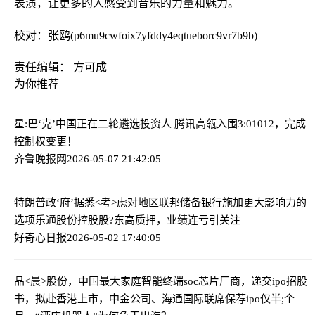
表演，让更多的人感受到音乐的力量和魅力。
校对：张鸥(p6mu9cwfoix7yfddy4eqtueborc9vr7b9b)
责任编辑： 方可成
为你推荐
星:巴‘克’中国正在二轮遴选投资人 腾讯高瓴入围
3:01012，完成
控制权变更！
齐鲁晚报网
2026-05-07 21:42:05
特朗普政‘府’据悉<考>虑对地区联邦储备银行施加更大影响力的
选项
乐通股份控股股?东高质押，业绩连亏引关注
好奇心日报
2026-05-02 17:40:05
晶<晨>股份，中国最大家庭智能终端soc芯片厂商，递交ipo招股
书，拟赴香港上市，中金公司、海通国际联席保荐
ipo仅半;个