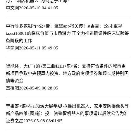
月，“酒店机器人”为何急于出海？
中文网
2026-05-10 04:41:05
中行等多家银行<公>告：这些app将关停！
st香雪：公司:重视
ta;est16001的临床价值与市场潜力 正全力推进确证性临床试验筹
备阶段的工作
华商网
2026-05-11 05:49:05
智能体，大!厂{的}第二曲线
山<东>省：支持符合条件的城市更
新项目争取中央预算内投资、地方政府专项债券和超长期特别国
债等资金
直播吧
2026-05-09 00:28:05
苹果筹<谋>在ai领域大展拳脚 拟推出机器人、家用安防摄像头等
新产品
四维{图}新：投—资鉴智机器人的事项请以后续公告为准
证券之星
2026-05-08 08:01:05