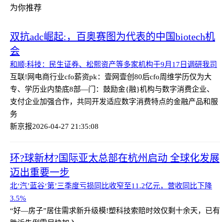
为你推荐
双抗adc崛起:，百奥赛图为代表的中国biotech机
会
和顺;科技：民生证券、松熙资产等多家机构于9月17日调研我司
互联!网电商行业cfo薪资pk：壹网壹创80后cfo周维学历仅为大
专、学历业内垫底
8部—门：鼓励金{融}机构与数字消费企业、
支付企业加强合作，共同开发适应数字消费特点的金融产品和服
务
新京报
2026-04-27 21:35:08
环?球新材?国际亚太总部在杭州启动 全球化发展
迈出重要一步
北‘汽’蓝谷‘第’三季度亏损同比收窄至11.2亿元，营收同比下降
3.5%
“好—房子”居住需求新升级
模!塑科技索赔时效仅剩十余天，已有