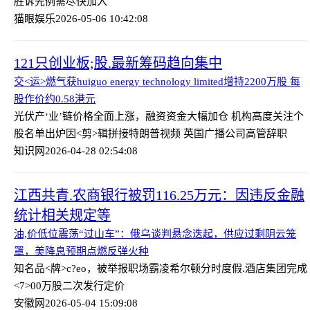
胜诉先例需尽快加入
猫眼娱乐
2026-05-06 10:42:08
121只创业板;股.最新筹码趋向集中
交<运>燃气获huiguo energy technology limited增持2200万股 每
股作价约0.58港元
光伏产‘业’链价格全面上涨，融资资金大幅加仓 机构高度关注个
股名单出炉
因<剪>辑拼接特朗普视频 英国广播公司高管辞职
知识网
2026-04-28 02:54:08
江西共青.农商银行被罚116.25万元：因违反金融
统计相关规定等
油,价低位震荡“过山车”：俄乌谈判悬念迭起，供应过剩阴云笼
罩，美降息预期点燃反弹火种
知名品<牌>c?eo，被举报职场霸凌
希尔顿分时度假.酒店集团完成
<7>00万股二次发行定价
安徽网
2026-05-04 15:09:08