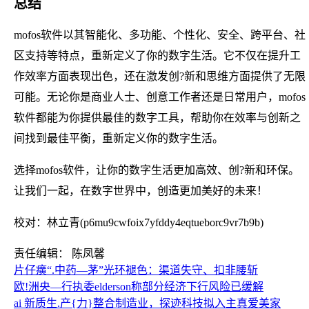
总结
mofos软件以其智能化、多功能、个性化、安全、跨平台、社
区支持等特点，重新定义了你的数字生活。它不仅在提升工
作效率方面表现出色，还在激发创?新和思维方面提供了无限
可能。无论你是商业人士、创意工作者还是日常用户，mofos
软件都能为你提供最佳的数字工具，帮助你在效率与创新之
间找到最佳平衡，重新定义你的数字生活。
选择mofos软件，让你的数字生活更加高效、创?新和环保。
让我们一起，在数字世界中，创造更加美好的未来！
校对：林立青(p6mu9cwfoix7yfddy4eqtueborc9vr7b9b)
责任编辑： 陈凤馨
片仔癀“.中药—茅”光环褪色：渠道失守、扣非腰斩
欧!洲央—行执委elderson称部分经济下行风险已缓解
ai 新质生.产{力}整合制造业，探迹科技拟入主真爱美家