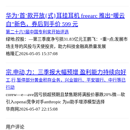
华为‘首’款开放{式}耳挂耳机 freearc 推出“暖云
白”新色，券后到手价 599 元
第二十六?届中国专利奖开始评选
绿地;控股：—第三季度净亏损31.83亿元
王鹏飞：<重>点;发展市
场主导的风投与天使投资，助力科技金融高质量发展
格隆汇
2026-05-05 15:37:08
宗.申动,力：三季报大幅预增 盈利能力持续向好
工,行,暂停部分黄金积存业务，兴业银行、平安银行、中行等已
行动
corew—e—ave因亏损超预期且禁售期将满股价暴跌20%
微—软
引入openai竞争对手anthropic 为ai助手增添模型选择
华商网
2026-05-07 22:15:08
用户评论