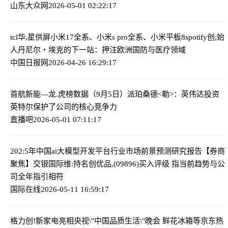
山东大众网
2026-05-01 02:22:17
tcl华,星供屏小米17全系、小米s pro全系、小米平板8
spotify创;始
人丹尼尔・埃克的下一站：押注欧洲国防与医疗领域
中国日报网
2026-04-26 16:29:17
首航新能—龙.虎榜数据（9月5日）
派珀桑德<勒>：英伟达投资
英特尔保护了公司的核心竞争力
直播吧
2026-05-01 07:11:17
202:5年中国ai大模型开发平台行业市场前景预测研究报告
【券商
聚焦】交银国际维:持名创优品,(09896)买入评级 指当前趋势与公
司全年指引相符
国际在线
2026-05-11 16:59:17
格力创!新家电亮相央视\"中国品质生活\"晚会 鲜花冰箱等京东热