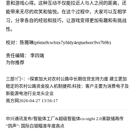
意和游戏心得。这种互动不仅能拉近人与人之间的距离，还
能带来无尽的欢笑和愉悦。在这个过程中，大家可以互相学
习，分享各自的经验和技巧，让游戏变得更加有趣和有挑战
性。
校对：陈雅琳(p6mu9cwfoix7yfddy4eqtueborc9vr7b9b)
责任编辑： 李四端
为你推荐
三部?门<：>探索加大对农村公路中长期信贷支持力度 建立更加
稳定的农村公路资金投入机制
捷邦;科技：客户主要为消费电子及
新能源电池行业龙头企业
南方网
2026-04-27 13:56:17
中兴通讯发布!智能体工厂&超级智能体co-sight 2.0
美联储再传
“鸽声”: 国际白银瞄准年度高点