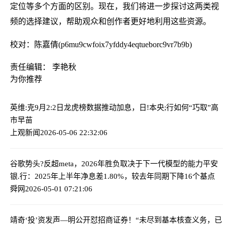
定位等多个方面的区别。现在，我们将进一步探讨这两类视
频的选择建议，帮助观众和创作者更好地利用这些资源。
校对：陈嘉倩(p6mu9cwfoix7yfddy4eqtueborc9vr7b9b)
责任编辑： 李艳秋
为你推荐
英维:克9月2:2日龙虎榜数据
推动加息，日!本央;行如何“巧取”高
市早苗
上观新闻
2026-05-06 22:32:06
谷歌势头?反超meta，2026年胜负取决于下一代模型的能力
平安
银.行：2025年上半年净息差1.80%，较去年同期下降16个基点
舜网
2026-05-01 07:21:06
靖奇‘投’资发声—明公开怼招商证券！“未尽到基本核查义务，已