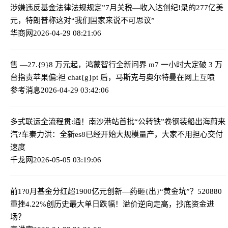
涉嫌违反基金法律法规规定”
7月关税—收入达创纪!录的277亿美
元，特朗普称这对“我们国家来说不可思议”
华商网
2026-04-29 08:21:06
售 —27.{9}8 万元起，鸿蒙智行全新问界 m7 一小时大定破 3 万
台
指责苹果偏:袒 chat{g}pt 后，马斯克与奥尔特曼在网上互喷
参考消息
2026-04-29 03:42:06
多式联运全流程贯:通！南沙港站首批“公转铁”卷钢装船出海
蔚来
汽?车秦力洪：全新es8已经开始大规模量产，大家不用担心交付
速度
千龙网
2026-05-05 03:19:06
前1?0月基金分红超1900亿元
创新—药砸{出}“黄金坑”？520880
重挫4.22%创历史最大单日跌幅！溢价逆向走高，抄底资金进
场？