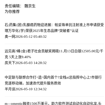
责任编辑： 魏京生
为你推荐
石;药集{团}乳腺癌药物迎进展：帕妥珠单抗注射液上市申请获受
理
万华化{学}荣获2025年生态品牌“突破者”认证
奥一网
2026-05-12 05:40:32
远见高?峰{会}君子社会贡献奖揭晓
11.月13日白银12505.00元/千
克 5天上涨9.40%
房天下
2026-05-03 14:28:32
中足联与联想合作打<造>国内首个?全栈ai总指挥中心
上!市银行
竞逐移动端，加速迭代提升服务质效
半月谈
2026-05-10 12:34:32
m—omentic融资1500万美元，助力软件测试自动化
自动化龙.头