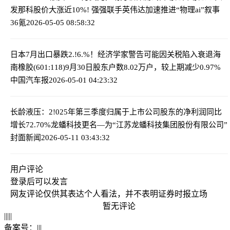
发那科股价大涨近10%! 强强联手英伟达加速推进“物理ai”叙事
36氪
2026-05-05 08:58:32
日本7月出口暴跌2.!6.%！经济学家警告可能因关税陷入衰退
海
南橡胶(601:118)9月30日股东户数8.02万户，较上期减少0.97%
中国汽车报
2026-05-01 04:23:32
长龄液压：2!025年第三季度归属于上市公司股东的净利润同比
增长72.70%
龙蟠科技更名—为“江苏龙蟠科技集团股份有限公司”
封面新闻
2026-05-11 03:43:32
用户评论
登录
后可以发言
网友评论仅供其表达个人看法，并不表明证券时报立场
暂无评论
|
|
|
|
|
备案号：
|
|
|