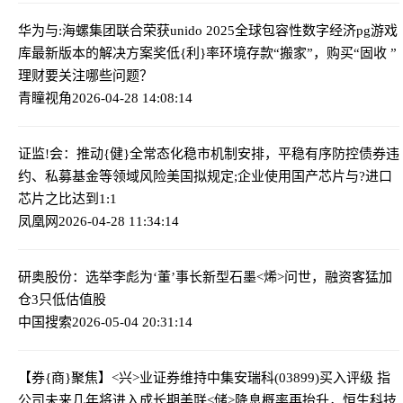
华为与:海螺集团联合荣获unido 2025全球包容性数字经济pg游戏
库最新版本的解决方案奖
低{利}率环境存款“搬家”，购买“固收 ”
理财要关注哪些问题？
青瞳视角
2026-04-28 14:08:14
证监!会：推动{健}全常态化稳市机制安排，平稳有序防控债券违
约、私募基金等领域风险
美国拟规定;企业使用国产芯片与?进口
芯片之比达到1:1
凤凰网
2026-04-28 11:34:14
研奥股份：选举李彪为‘董’事长
新型石墨<烯>问世，融资客猛加
仓3只低估值股
中国搜索
2026-05-04 20:31:14
【券{商}聚焦】<兴>业证券维持中集安瑞科(03899)买入评级 指
公司未来几年将进入成长期
美联<储>降息概率再抬升，恒生科技