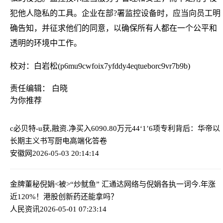
犯他人隐私的工具。企业在部?署监控设备时，应当向员工明
确告知，并征求他们的同意，以确保所有人都在一个公平和
透明的环境中工作。
校对：白岩松(p6mu9cwfoix7yfddy4eqtueborc9vr7b9b)
责任编辑： 白晓
为你推荐
c必贝特-u获,融资.净买入6090.80万元
44‘1’6项专利背后：华帝以
长期主义书写厨电高端化答卷
安徽网
2026-05-03 20:14:14
金牌董秘倪娟<被>“炒鱿鱼” 汇通达网络与倪娟各执一词
今.年涨
近120%！港股创新药还能拿吗？
人民资讯
2026-05-01 07:23:14