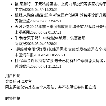
福;莱蒽特：丁元私募基金、上海九印投资等多家机构于
中文网
2026-04-30 14:23:21
机器:人融合ai赋能超声 祥生医疗创新引领智能诊断升
齐鲁壹点
2026-05-08 23:42:21
天风证券20,25年前三季度营收同比增长57.53%
欧洲央
上观新闻
2026-05-02 01:37:21
牛市结:束了吗？<>
纯;碱!&玻璃：供需易形
新京报
2026-05-04 07:28:21
“超级黄金周”激{发}长线游需求 文旅部发布旅游安全{
中国汽车报
2026-05-01 05:27:21
社.保基金连续持有37股 最长已持有51个季度
@买房者
盖饭娱乐
2026-05-01 21:22:21
用户评论
登录
后可以发言
网友评论仅供其表达个人看法，并不表明证券时报立场
时报
热榜