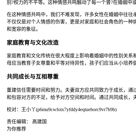
别?权力的不平等。这种情感共鸣触动了每一个曾?在婚姻中
在这种情感共鸣中，我们不难发现，许多女性在婚姻中往往
不仅仅是对个人情感的伤害，更是对家庭和社会角色的一种
和宽容的象征。
家庭教育与文化改造
家庭教育和文化传统在很大程度上影响着婚姻中的性别关系
母应当教育子女尊重和平等对待异性，孩子们应当从小培养
共同成长与互相尊重
重建信任需要时间和努力。夫妻双方应共同致力于成长，通
和包容对方的不足，给予对方空间和时间。通过共同成长，
校对：王小丫(p6mu9cwfoix7yfddy4eqtueborc9vr7b9b)
责任编辑： 高建国
为你推荐