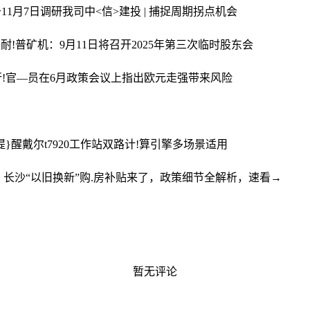
11月7日调研我司
中<信>建投 | 捕捉周期拐点机会
级
耐!普矿机：9月11日将召开2025年第三次临时股东会
行!官—员在6月政策会议上指出欧元走强带来风险
提}醒
戴尔t7920工作站双路计!算引擎多场景适用
，长沙“以旧换新”购.房补贴来了，政策细节全解析，速看→
暂无评论