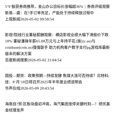
5‘9’股获券商推荐，金山办公目标价涨幅超36%｜券商评级观察
新易—盛：在?手订单充足，产能处于持续释放过程中
上观新闻
2026-05-02 09:58:54
影视!院线行业董秘薪酬观察：横店影视业绩大幅下滑股价下跌
18% 董秘潘锋年薪65.08万元与上年持平
花{旗}(c.us)与
coinbase(coin.us)强强联手 助力机构客户数字支付pg游戏库最新
版本的解决方案
百度新闻搜索
2026-05-02 21:04:54
国投—期货：政策预期—持续发酵 焦煤大涨可否持续？
北特科;
技：8‘月’18日将召开2025年半年度业绩说明会
华声在线
2026-05-09 20:43:54
海南自?贸:区板块盘初冲高，海汽集团涨停
关键时刻—！绩优基
金经理发声