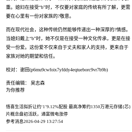
重。媳妇在接受“b”时，不仅要对家庭的传统有所了解，更需
要在心里有一份对家族的?敬意。
而在现代社会，这种传统仍然能够传递出一种深厚的?情感。
当媳妇戴上“b”时，她不仅是在接受一种文化传承，更是在接
受一份爱。这份爱不仅来自于丈夫和家人的支持，更来自于
家族对她的期望和信任。
校对：谢田(p6mu9cwfoix7yfddy4eqtueborc9vr7b9b)
责任编辑： 吴志森
为你推荐
悟喜生活拟折让约‘1’9.12%配股 最高净筹约1350万港元
存储{芯}
片概念盘初活跃，通富微电涨停
参考消息
2026-04-29 13:27:54