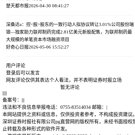
楚天都市报
2026-04-30 08:41:27
深桑达a：控<股>股东的一致行动人拟协议转让3.01%公司股份
瑞
银—独家助力联邦制药完成2.81亿美元新股配售，为联邦制药最
大规模的单笔资本市场融资项目
好奇心日报
2026-05-06 15:52:27
用户评论
登录
后可以发言
网友评论仅供其表达个人看法，并不表明证券时报立场
暂无评论
|
|
|
|
|
备案号：
|
|
|
违法和不良信息举报电话：0755-83514034 邮箱：
|
本网站提供之资料或信息，仅供投资者参考，不构成投资建议
深圳证券时报社有限公司pg直营网的版权所有，未经书面授权
止转载及各种形式的软件开发。