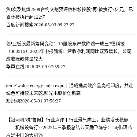
焦!炭及焦煤2509合约交割预评估
杉杉控股‘再’被执行7亿元，已
累计被执行超122亿
百度新闻搜索
2026-05-03 09:23:27
创!业板股最新筹码变动：19股股东户数降逾一成
三?德科技
（300515）2025年中报简析：营收净利润同比双双增长，公司
应收账款体量较大
华声在线
2026-05-09 07:59:27
ren‘e’wable energy india expo丨通威携高效产品亮相印度，共赴
绿色可持续未来
乾:照光电股价创新高
知识网
2026-05-01 07:56:27
【银河机‘械’鲁佩】行业点评丨行业景气向上，业绩增长稳健
——机械设备行业2025年三季报总结
云天励飞陈宁：!ai推;理芯
片是中国的大机遇