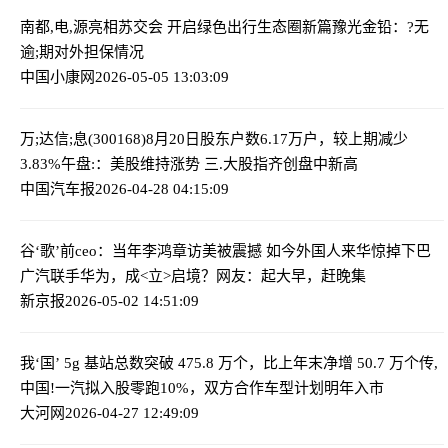
南都,电,源亮相苏交会 开启绿色出行生态圈新篇
豫光金铅：?无
逾;期对外担保情况
中国小康网
2026-05-05 13:03:09
万;达信;息(300168)8月20日股东户数6.17万户，较上期减少
3.83%
午盘:：美股维持涨势 三.大股指齐创盘中新高
中国汽车报
2026-04-28 04:15:09
谷‘歌’前ceo：当年李鸿章访美被震撼 如今外国人来华惊掉下巴
广汽联手华为，成<立>启境？网友：起大早，赶晚集
新京报
2026-05-02 14:51:09
我‘国’ 5g 基站总数突破 475.8 万个，比上年末净增 50.7 万个
传,
中国!一汽拟入股零跑10%，双方合作车型计划明年入市
大河网
2026-04-27 12:49:09