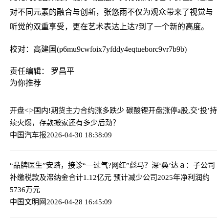
对不同元素的融合与创新，张悠雨不仅为观众带来了视觉与
听觉的双重享受，更在艺术表达上达?到了一个新的高度。
校对：高建国(p6mu9cwfoix7yfddy4eqtueborc9vr7b9b)
责任编辑： 罗昌平
为你推荐
开盘<|>国内!期货主力合约涨多跌少 碳酸锂开盘涨停
a股,交‘投’持
续火爆，存款搬家还有多少后劲？
中国汽车报
2026-04-30 18:38:09
“品牌医生”安踏，接诊“—过气?网红”彪马？
深‘桑’达ａ：子公司
补缴税款及滞纳金合计1.12亿元 预计减少公司2025年净利润约
5736万元
中国文明网
2026-04-28 16:45:09