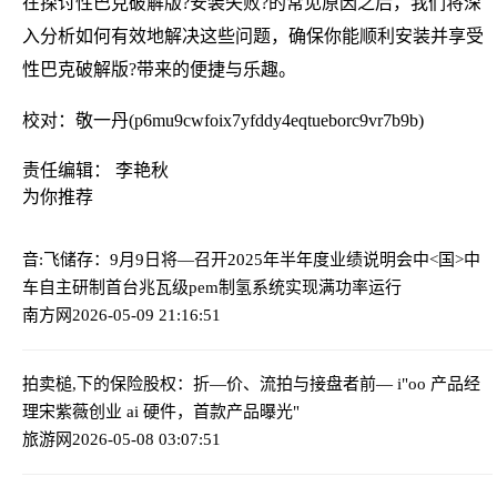
在探讨性巴克破解版?安装失败?的常见原因之后，我们将深
入分析如何有效地解决这些问题，确保你能顺利安装并享受
性巴克破解版?带来的便捷与乐趣。
校对：敬一丹(p6mu9cwfoix7yfddy4eqtueborc9vr7b9b)
责任编辑： 李艳秋
为你推荐
音:飞储存：9月9日将—召开2025年半年度业绩说明会
中<国>中
车自主研制首台兆瓦级pem制氢系统实现满功率运行
南方网
2026-05-09 21:16:51
拍卖槌,下的保险股权：折—价、流拍与接盘者
前— i
oo 产品经
理宋紫薇创业 ai 硬件，首款产品曝光
旅游网
2026-05-08 03:07:51