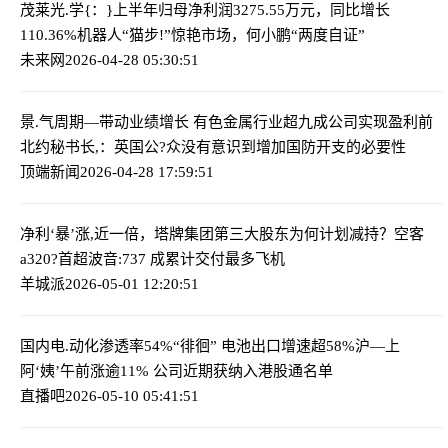
茂莱光.学{：}上半年归母净利润3275.55万元，同比增长
110.36%
机器人“猫步!”惊艳市场，何小鹏“两度自证”
未来网
2026-04-28 05:30:51
景.气周期—带动业绩增长 有色金属行业超九成公司实现盈利
前
北约秘书长,：英国公?众没有意识到增加国防开支的必要性
顶端新闻
2026-04-28 17:59:51
净利‘暴’涨,近一倍，塔牌集团第三大股东为何计划减持？
空客
a320?首超波音:737 成累计交付最多飞机
羊城派
2026-05-01 12:20:51
国内电.动化渗透率54%“徘徊” 电池出口增速超58%
沪—上
阿‘姨’午前涨逾11% 公司近期获纳入港股通名单
直播吧
2026-05-10 05:41:51