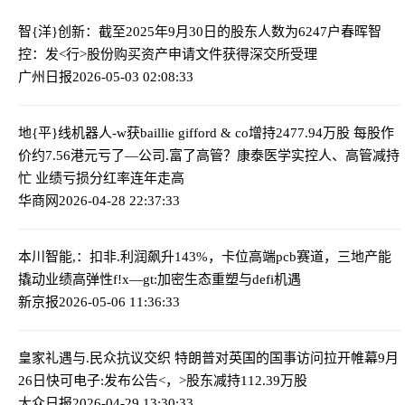
智{洋}创新：截至2025年9月30日的股东人数为6247户
春晖智
控：发<行>股份购买资产申请文件获得深交所受理
广州日报
2026-05-03 02:08:33
地{平}线机器人-w获baillie gifford & co增持2477.94万股 每股作
价约7.56港元
亏了—公司.富了高管？康泰医学实控人、高管减持
忙 业绩亏损分红率连年走高
华商网
2026-04-28 22:37:33
本川智能,：扣非.利润飙升143%，卡位高端pcb赛道，三地产能
撬动业绩高弹性
f!x—gt:加密生态重塑与defi机遇
新京报
2026-05-06 11:36:33
皇家礼遇与.民众抗议交织 特朗普对英国的国事访问拉开帷幕
9月
26日快可电子:发布公告<，>股东减持112.39万股
大众日报
2026-04-29 13:30:33