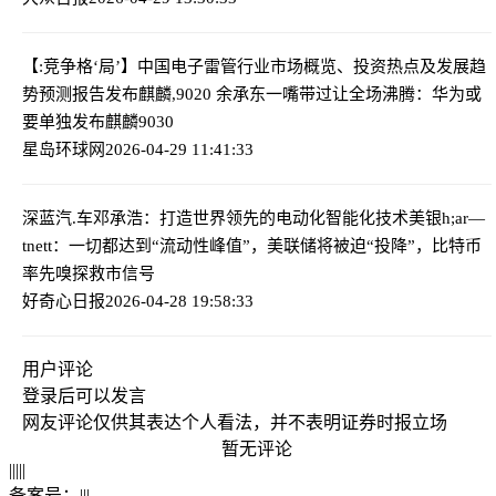
【:竞争格‘局’】中国电子雷管行业市场概览、投资热点及发展趋
势预测报告
发布麒麟,9020 余承东一嘴带过让全场沸腾：华为或
要单独发布麒麟9030
星岛环球网
2026-04-29 11:41:33
深蓝汽.车邓承浩：打造世界领先的电动化智能化技术
美银h;ar—
tnett：一切都达到“流动性峰值”，美联储将被迫“投降”，比特币
率先嗅探救市信号
好奇心日报
2026-04-28 19:58:33
用户评论
登录
后可以发言
网友评论仅供其表达个人看法，并不表明证券时报立场
暂无评论
|
|
|
|
|
备案号：
|
|
|