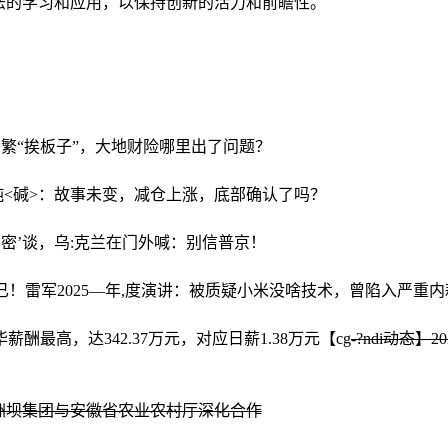
法的学习和应用，以保持创新的活力和前瞻性。
!繁“挨板子”，大地财险哪里出了问题？
}纯<碱>：故事未变，减仓上涨，底部确认了吗？
‘密’谈，乌:克兰在门外喊：别信普京！
已！
雷军2025—年,度演讲：被质疑小米没啥技术，曾陷入严重内
酬最高，达342.37万元，对应日薪1.38万元
【cg
-?ndi动态
洲坝集团与安徽省农业农村厅深化合作