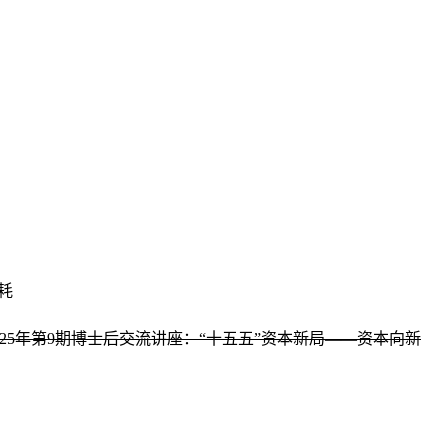
耗
】2025年第9期博士后交流讲座：“十五五”资本新局——资本向新