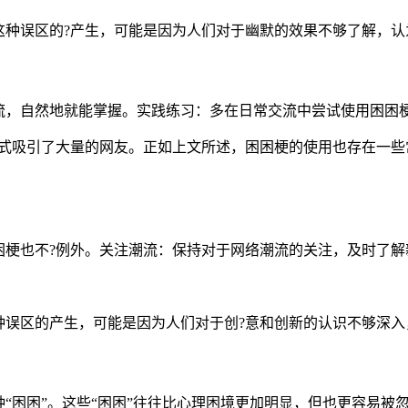
这种误区的?产生，可能是因为人们对于幽默的效果不够了解，认
，自然地就能掌握。实践练习：多在日常交流中尝试使用困困梗
方式吸引了大量的网友。正如上文所述，困困梗的使用也存在一些
。
困梗也不?例外。关注潮流：保持对于网络潮流的关注，及时了解
种误区的产生，可能是因为人们对于创?意和创新的认识不够深入
“困困”。这些“困困”往往比心理困境更加明显，但也更容易被