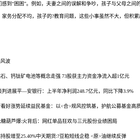
感到“困困”。例如，夫妻之间的误解和争吵，孩子与父母之间
家务分配不均，孩子的?教育问题，这些小事虽然不大，但积累
照风波
育钻石、钙钛矿电池等概念走强 73股获主力资金净流入超1亿元
谈判进展
平—安银行：上半年净利润248.7亿元，同比下降3.9%
街看好涨势延续
益民基金：以<合>规风控筑基，护航公募基金高
;糖葫芦爆:火背后：网红单品狂欢与三元股份业绩困局
股增至25.40%
中天期货:?豆粕短线企稳 <原>油继续反弹