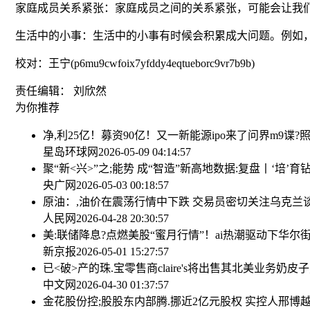
家庭成员关系紧张：家庭成员之间的关系紧张，可能会让我们
生活中的小事：生活中的小事有时候会积累成大问题。例如，
校对：王宁(p6mu9cwfoix7yfddy4eqtueborc9vr7b9b)
责任编辑： 刘欣然
为你推荐
净,利25亿！募资90亿！又一新能源ipo来了
问界m9谍?
星岛环球网
2026-05-09 04:14:57
聚“新<兴>”之;能势 成“智造”新高地
数据:复盘丨‘培’
央广网
2026-05-03 00:18:57
原油：,油价在震荡行情中下跌 交易员密切关注乌克兰
人民网
2026-04-28 20:30:57
美:联储降息?点燃美股“蜜月行情”！ai热潮驱动下华尔
新京报
2026-05-01 15:27:57
已<破>产的珠.宝零售商claire's将出售其北美业务
奶皮子
中文网
2026-04-30 01:37:57
金花股份控;股股东内部腾.挪近2亿元股权 实控人邢博越持