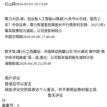
红山网
2026-05-01 10:13:49
算力大回.调，创业板人工智能etf跌超3%失守60日线，能否上
车？中信证券：算力有望复刻美股长牛行情
安科生物：2025{年}
集采政策较为温和，公司受影响较小
中国文明网
2026-05-06 17:46:49
数字筑{路}行之西藏站：中国移动西藏公司 中兴通讯 做中国“数
字经济筑路者”
英—诺,激光：公司暂未接到股东减持计划
海报新闻
2026-04-28 22:29:49
用户评论
登录
后可以发言
网友评论仅供其表达个人看法，并不表明证券时报立场
暂无评论
|
|
|
|
|
备案号：
|
|
|