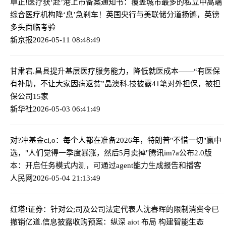
卓正!医疗获‘赴’港上市备案通知书：覆盖城市最多的私立中高端
综合医疗机构
降‘息’急刹车！英国央行与美联储分道扬镳，英镑
多头面临考验
新京报
2026-05-11 08:48:49
甘肃宕.昌县提升基层医疗服务能力，降低就医成本——“有医保
有补助，不让大家因病返贫”
晶澳科.技披露41笔对外担保，被担
保公司15家
新华社
2026-05-03 06:41:49
对?冲基金ci,o：每个人都在准备2026年，特朗普"不惜一切"赢中
选，"人们觉得一季度暴涨，然后5月卖掉"
腾讯im?a公布2.0版
本：开启任务模式内测，可通过agent能力生成报告和播客
人民网
2026-05-04 21:13:49
红塔!证券：针对公;司及公司法定代表人沈春晖的限制消费令已
撤销
亿道.信息披露收购预案：纵深 aiot 布局 构建智能生态