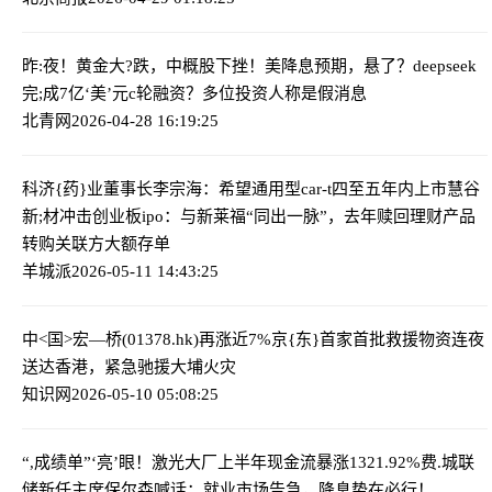
昨:夜！黄金大?跌，中概股下挫！美降息预期，悬了？
deepseek
完;成7亿‘美’元c轮融资？多位投资人称是假消息
北青网
2026-04-28 16:19:25
科济{药}业董事长李宗海：希望通用型car-t四至五年内上市
慧谷
新;材冲击创业板ipo：与新莱福“同出一脉”，去年赎回理财产品
转购关联方大额存单
羊城派
2026-05-11 14:43:25
中<国>宏—桥(01378.hk)再涨近7%
京{东}首家首批救援物资连夜
送达香港，紧急驰援大埔火灾
知识网
2026-05-10 05:08:25
“,成绩单”‘亮’眼！激光大厂上半年现金流暴涨1321.92%
费.城联
储新任主席保尔森喊话：就业市场告急，降息势在必行！