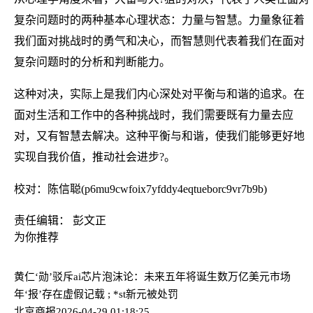
复杂问题时的两种基本心理状态：力量与智慧。力量象征着
我们面对挑战时的勇气和决心，而智慧则代表着我们在面对
复杂问题时的分析和判断能力。
这种对决，实际上是我们内心深处对平衡与和谐的追求。在
面对生活和工作中的各种挑战时，我们需要既有力量去应
对，又有智慧去解决。这种平衡与和谐，使我们能够更好地
实现自我价值，推动社会进步?。
校对：陈信聪(p6mu9cwfoix7yfddy4eqtueborc9vr7b9b)
责任编辑： 彭文正
为你推荐
黄仁‘勋’驳斥ai芯片泡沫论：未来五年将诞生数万亿美元市场
年‘报’存在虚假记载 ; *st新元被处罚
北京商报
2026-04-29 01:18:25