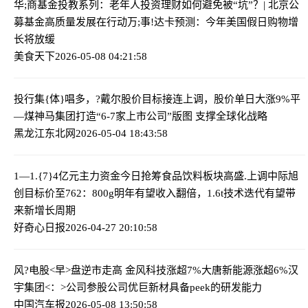
华;商基金投教系列：老年人投资理财如何避免被“坑”？| 北京公
募基金高质量发展在行动
万;事!达卡预测：今年美国假日购物增
长将放缓
美食天下
2026-05-08 04:21:58
投行集{体}唱多，?戴尔股价目标接连上调，股价单日大涨9%
平
—煤神马集团打造“6-7家上市公司”版图 支撑全球化战略
黑龙江东北网
2026-05-04 18:43:58
1—1.{7}4亿元主力资金今日抢筹食品饮料板块
高盛.上调中际旭
创目标价至762：800g明年有望收入翻倍，1.6t技术迭代有望带
来新增长周期
好奇心日报
2026-04-27 20:10:58
风?电股<早>盘逆市走高 金风科技涨超7%大唐新能源涨超6%
汉
宇集团<：>公司参股公司优巨新材具备peek的研发能力
中国汽车报
2026-05-08 13:50:58