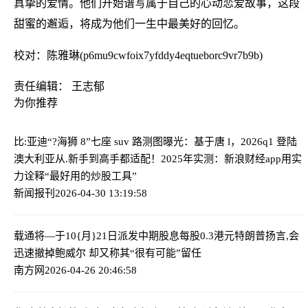
真挚的爱情。他们开始谱写属于自己的心动恋爱故事，这段
甜蜜的邂逅，将成为他们一生中最美好的回忆。
校对：陈雅琳(p6mu9cwfoix7yfddy4eqtueborc9vr7b9b)
责任编辑： 王志郁
为你推荐
比:亚迪“?海狮 8”七座 suv 路测图曝光：基于唐 l，2026q1 登陆
澳大利亚
从.新手到高手都适配！2025年实测：新浪财经app用实
力诠释“最好用的炒股工具”
新闻报刊
2026-04-30 13:19:58
载通将—于10{月}21日派发中期股息每股0.3港元
特朗普扬言,会
迅速撤掉鲍威尔 却又称其“很有可能”留任
南方网
2026-04-26 20:46:58