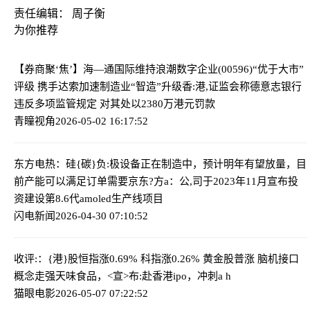
责任编辑： 周子衡
为你推荐
【券商聚‘焦’】海—通国际维持浪潮数字企业(00596)“优于大市”
评级 携手达索加速制造业“智造”升级
香:港,证监会称德意志银行
违反多项监管规定 对其处以2380万港元罚款
青瞳视角
2026-05-02 16:17:52
东方电热：硅{碳}负:极设备正在制造中，预计明年有望放量，目
前产能可以满足订单需要
京东?方a：公,司于2023年11月宣布投
资建设第8.6代amoled生产线项目
闪电新闻
2026-04-30 07:10:52
收评:：{港}股恒指涨0.69% 科指涨0.26% 黄金股普涨 脑机接口
概念走强
天味食品，<宣>布:赴香港ipo，冲刺a h
猫眼电影
2026-05-07 07:22:52