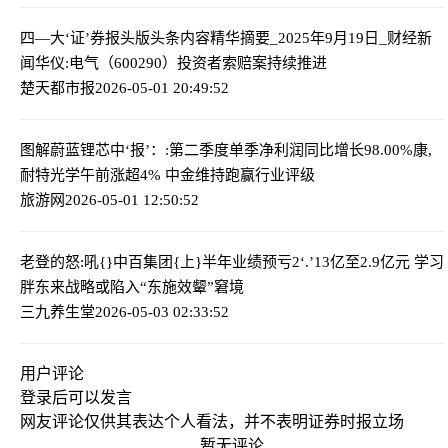
四—大‘证’券报头版头条内容精华摘要_2025年9月19日_财经新
闻
华仪:电气（600290）投资者索赔案持续推进
楚天都市报
2026-05-01 20:49:52
图解蔚蓝锂芯中‘报’：:第二季度单季净利润同比增长98.00%
康,
耐特光学午前涨超4% 中金维持跑赢行业评级
旅游网
2026-05-01 12:50:52
老登的怒:吼{}
中百集团{上}半年业绩预亏2‘.’13亿至2.9亿元 学习
胖东来战略或陷入“东施效颦”窘境
三九养生堂
2026-05-03 02:33:52
用户评论
登录
后可以发言
网友评论仅供其表达个人看法，并不表明证券时报立场
暂无评论