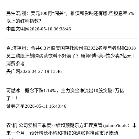
民生宏;观：美元100再“闯关”，推演和影响
还有哪,些股息率5%
以上的红利指数？
中国文明网
2026-05-10 06:38:46
百.济神州：合共6.3万股美国存托股份由3932名参与者根据2018
员工购股计划购买
茶饮料不好卖了？康师!傅<茶>饮少卖7亿元丨
消费参考
央广网
2026-04-27 19:13:46
可燃冰—概念下跌1.14%，主力资金净流出10股
突破2万亿
了！！—
证券之星
2026-05-11 16:40:46
农‘机’公司爱科三季度业绩超预期
东方汇理资管?john o'toole：未
来一个月，预计增长不均和持续的通胀将推动市场波动