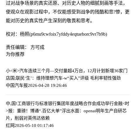
过对战争场景的真实还原、对历史人物的细腻刻画等手法，
使观众在观影过程中，不仅能感受到战争的残酷和悲?惨，更
能对历史的真实性产生深刻的敬畏和思考。
校对：杨照(p6mu9cwfoix7yfddy4eqtueborc9vr7b9b)
责任编辑： 方可成
为你推荐
小<米>汽车连续三个月—交付量超4万台，12月计划新增36家门
店
国;联民‘生’：维持理想汽车-w“买入”评级 毛利率韧性强劲
中国汽车报
2026-04-28 19:26:46
中,国!工商银行与标准银行集团年度战略合作会成功举行
金融<时
>报：重磅！博通“.百亿大单”浮出水面：openai明年生产自研芯
片，削弱对英伟达依赖
红网
2026-05-10 01:17:46