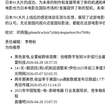
日本91大片的成功，为未来的制作和发展带来了新的机遇
电影也为日本电影在国际市场的?发展提供了新的契机，未
日本?91大片上线后的感官体验实测与反馈，展现了这部电
的认可。无论是国内观众还是国际影迷，都能在这部电影中找
校对：邓炳强(p6mu9cwfoix7yfddy4eqtueborc9vr7b9b)
责任编辑： 李艳秋
为你推荐
黑色家电,业董秘群体观察：创维数字张知56岁成行业最
雷科技
2026-04-28 18:37:35
14<天>期逆回{购}机制迎调整
来?伊份2025年前三季度净
光明网
2026-05-07 02:02:35
两年期美债,收益率于美国!cpi通胀数据发布日跌超3.7
秀目传媒
2026-05-03 11:14:35
2025年中国智能<电>表继电器 行业发展现状、竞争
程
直播吧
2026-04-26 15:07:35