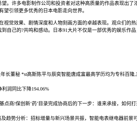
和希望。许多电影制作公司和投资者对这种高质量的作品表现出了
来有望引领更多优秀的日本电影走向世界。
影在视觉效果、剧情深度和人物刻画方面的卓越表现。观众们的
到自己的?共鸣和感动。日本91大片不仅是一部优秀的娱乐作品
年长董秘 *st高斯陈平与辰奕智能唐成富最高学历均为专科
百隆,
利润同比下降194.06%
个基点
商!保创新‘药’目录完成协商后的下一步：谁来承接，如何
格局及趋势分析：招标增量与新兴场景共振，智能电表继电器前景可