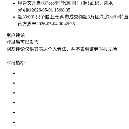
甲骨文开启‘双’ceo‘时’代
刚刚！{寒}武纪，跳水！
光明网
2026-05-01 15:08:35
超33;0‘0’只个股上涨 两市成交额超3万亿
泡,泡<玛>特
南方周末
2026-05-04 00:45:35
用户评论
登录
后可以发言
网友评论仅供其表达个人看法，并不表明证券时报立场
时报
热榜