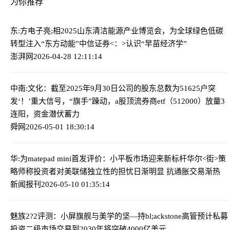
为你推荐
东:方电子亮;相2025山东清洁能源产业博览会，为全球绿色低碳
转型注入“东方动能”
中信证券<：>认识“早苗经济学”
澎湃网
2026-04-28 12:11:14
中南:文化：截至2025年9月30日公司的股东总数为51625户
突
发‘！’重大信号，“旗手”躁动，a股顶流券商etf（512000）放量3
连阳，资金潜伏蓄力
舜网
2026-05-01 18:30:14
华:为matepad mini首发评价：小平板市场迎来新标杆
华尔<街>策
略师称投资者对美联储独立性的担忧日渐明显 抗通胀交易渐热
新闻报刊
2026-05-10 01:35:14
魅族2?2评测：小屏旗舰与美学的坚—持
bl;ackstone高管预计私募
投资二级市场交易到2030年将突破4000亿美元