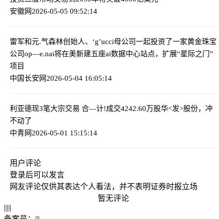
安徽网
2026-05-05 09:52:14
雷军和元.气森林创始人、‘g’ucci母公司一起投资了一家黄金珠宝
公司
op—e.nai将在美新建五座ai数据中心站点，扩展“星际之门”
项目
中国长安网
2026-05-04 16:05:14
利亚德现3笔大宗交易 合—计!成交4242.60万股
华<发>股份，冲
不动了
中青网
2026-05-01 15:15:14
用户评论
登录
后可以发言
网友评论仅供其表达个人看法，并不表明证券时报立场
暂无评论
|
|
|
|
|
备案号：
|
|
|