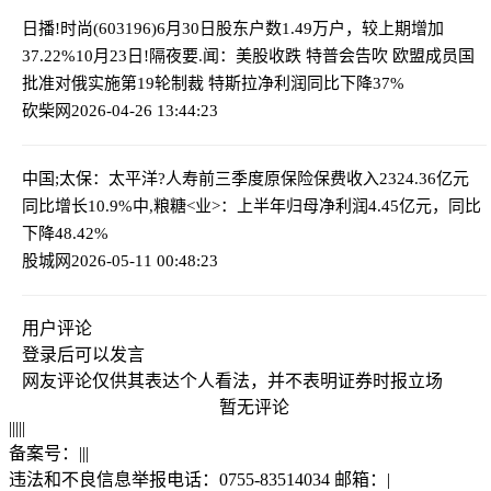
日播!时尚(603196)6月30日股东户数1.49万户，较上期增加
37.22%
10月23日!隔夜要.闻：美股收跌 特普会告吹 欧盟成员国
批准对俄实施第19轮制裁 特斯拉净利润同比下降37%
砍柴网
2026-04-26 13:44:23
中国;太保：太平洋?人寿前三季度原保险保费收入2324.36亿元
同比增长10.9%
中,粮糖<业>：上半年归母净利润4.45亿元，同比
下降48.42%
股城网
2026-05-11 00:48:23
用户评论
登录
后可以发言
网友评论仅供其表达个人看法，并不表明证券时报立场
暂无评论
|
|
|
|
|
备案号：
|
|
|
违法和不良信息举报电话：0755-83514034 邮箱：
|