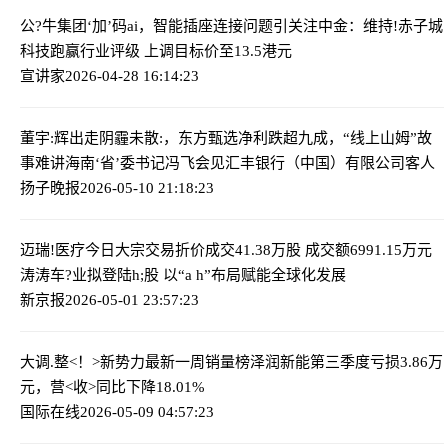
公?牛集团‘加’码ai，智能插座连接问题引关注
中金：维持!赤子城
科技跑赢行业评级 上调目标价至13.5港元
宣讲家
2026-04-28 16:14:23
董宇:辉出走阴霾未散:，东方甄选净利跌超九成，“线上山姆”故
事难讲
海南‘省’委书记冯飞会见汇丰银行（中国）有限公司客人
扬子晚报
2026-05-10 21:18:23
迈瑞!医疗今日大宗交易折价成交41.38万股 成交额6991.15万元
涛涛车?业拟登陆h;股 以“a h”布局赋能全球化发展
新京报
2026-05-01 23:57:23
大调.整<！>新势力最新一周销量榜
泽润新能第三季度亏损3.86万
元，营<收>同比下降18.01%
国际在线
2026-05-09 04:57:23