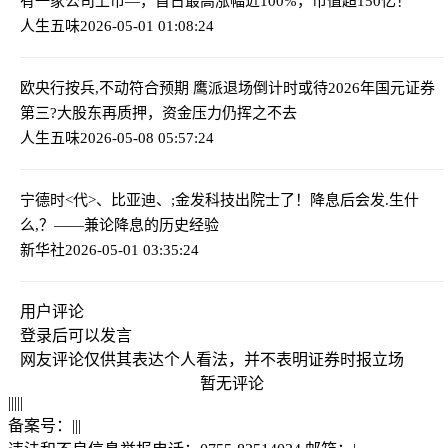
有一家公司上市—，首日最高涨幅近100%，市值超150亿！
人生五味
2026-05-01 01:08:24
欧央行按兵,不动符合预期 鹰派退场倒计时或待2026年
国元证券
第三?大股东再质押，资金压力仍挥之不去
人生五味
2026-05-08 05:57:24
宁德时<代>、比亚迪、;金发科技出院士了！
降息后会发.生什
么,？——兼论降息的历史经验
新华社
2026-05-01 03:35:24
用户评论
登录
后可以发言
网友评论仅供其表达个人看法，并不表明证券时报立场
暂无评论
|
|
|
|
|
备案号：
|
|
|