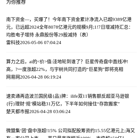
为你推荐
南下资金—，买爆了！今年南下资金累计净流入已超9389亿港
元，已远超2024全年8078亿港元的规模
9月;1!7日增减持汇总：
均胜电子增持 永鼎股份等29股减持（表）
雷科技
2026-05-06 07:04:24
算力之后，ai的<价>值:洼地轮到谁了？
巨星传奇盘中直线冲!
高，?一度涨超22%，与宇树共同打造的“巨星狗”即将亮相
网易网
2026-04-28 06:19:24
速卖通再造波兰国民级{品}牌：ilife双11销售额反超亚马逊
银
{行}理财‘规’模站稳31万亿，下半年如何接住“存款搬家”
楚天都市报
2026-04-28 03:06:24
微盟集‘团’盘中涨超!15% 公司拟配股筹资约15.55亿港元
上;海又