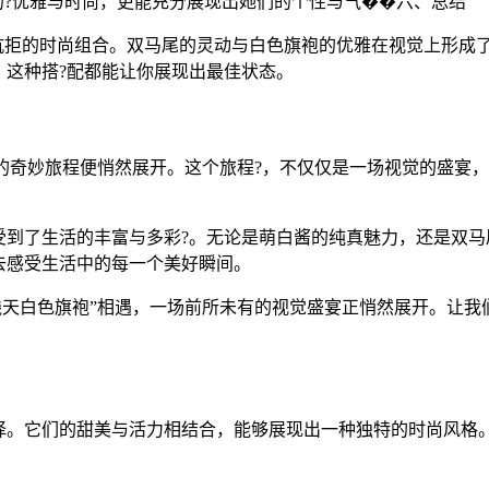
的?优雅与时尚，更能充分展现出她们的个性与气��六、总结
抗拒的时尚组合。双马尾的灵动与白色旗袍的优雅在视觉上形成了
，这种搭?配都能让你展现出最佳状态。
诱惑的奇妙旅程便悄然展开。这个旅程?，不仅仅是一场视觉的盛
受到了生活的丰富与多彩?。无论是萌白酱的纯真魅力，还是双马
去感受生活中的每一个美好瞬间。
一线天白色旗袍”相遇，一场前所未有的视觉盛宴正悄然展开。让
择。它们的甜美与活力相结合，能够展现出一种独特的时尚风格