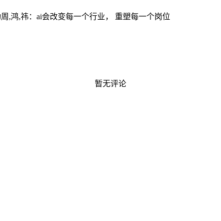
动
周,鸿,祎：ai会改变每一个行业， 重塑每一个岗位
暂无评论