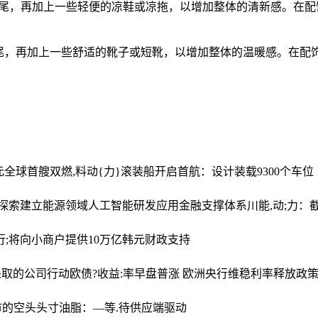
马尾，再加上一些轻便的凉鞋或凉拖，以增加整体的清新感。在配
尾，再加上一些舒适的靴子或短靴，以增加整体的温暖感。在配
元
全球首艘双燃,料动{力}滚装船开启首航：设计装载9300个车位
展 探索建立能源领域人工智能研发应用金融支撑体系
川能,动;力：截
行;将向小商户提供10万亿韩元财政支持
采取的公司行动
欧债?收益:率早盘普涨 欧洲央行维稳利率释放政
市的空头头寸
油脂：—等.待供应端驱动