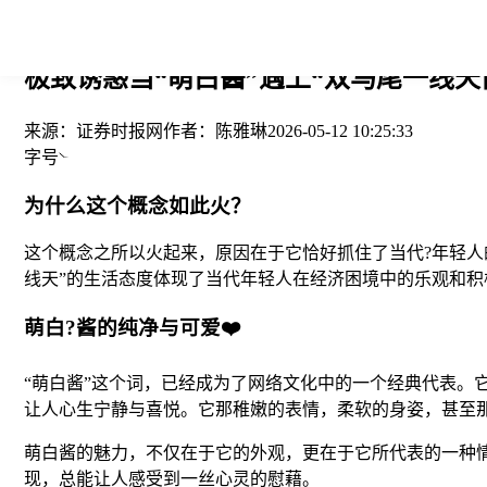
您当前的位置： > >
极致诱惑当“萌白酱”遇上“双马尾一线天白色
来源：
证券时报网
作者：
陈雅琳
2026-05-12 10:25:33
字号
为什么这个概念如此火？
这个概念之所以火起来，原因在于它恰好抓住了当代?年轻
线天”的生活态度体现了当代年轻人在经济困境中的乐观和
萌白?酱的纯净与可爱❤️
“萌白酱”这个词，已经成为了网络文化中的一个经典代表。
让人心生宁静与喜悦。它那稚嫩的表情，柔软的身姿，甚至
萌白酱的魅力，不仅在于它的外观，更在于它所代表的一种
现，总能让人感受到一丝心灵的慰藉。