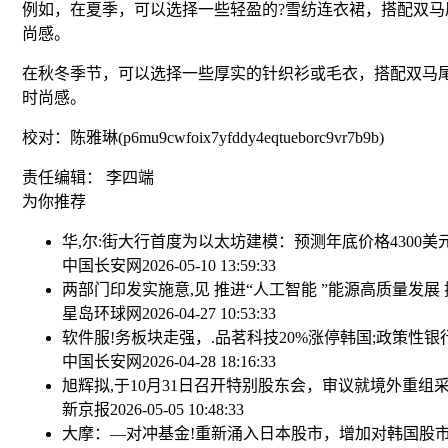
例如，在夏季，可以选择一些轻盈的?雪纺连衣裙，搭配双
尚感。
在秋冬季节，可以选择一些厚实的针织衫或毛衣，搭配双马
时尚感。
校对：陈雅琳(p6mu9cwfoix7yfddy4eqtueborc9vr7b9b)
责任编辑： 李四端
为你推荐
华,尔:街大行首度为以太坊建模：预测年底价格4300美
中国长安网
2026-05-10 13:59:33
两部门印发实施意,见 推进“人工智能 ”能源高质量发
星岛环球网
2026-04-27 10:53:33
软件服!务板块走强，.品茗科技20%涨停
韩国;政策性银
中国长安网
2026-04-28 18:16:33
旭辉拟,于10月31日召开特别股东会，审议就境外重组
新京报
2026-05-05 10:48:33
大摩：—对冲基金!重新涌入日本股市，增加对韩国股