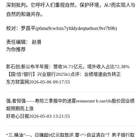
深刻批判。它呼吁人们重视自然，保护环境，从?而实现人与
自然的和谐共存。
校对：罗昌平(p6mu9cwfoix7yfddy4eqtueborc9vr7b9b)
责任编辑： 赵普
为你推荐
影石创;新公布半年报：营收36.71亿元，境外收入占比72.38%
【国!信?银行】兴业银行2025h1点评：业绩增速由负转正
东方财富网
2026-05-06 09:17:55
强,者恒强——寿险三季报中的迷雾
restaurant b.ran!ds股价因业绩
超预期而上涨
好奇心日报
2026-05-03 13:21:55
“三,桶油”—，日赚超9亿元
取款还.要<“>自证清白”？男子银行取