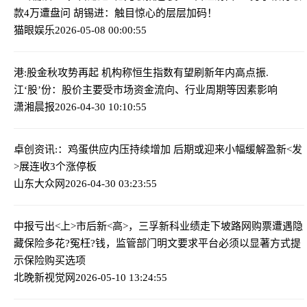
款4万遭盘问 胡锡进：触目惊心的层层加码！
猫眼娱乐
2026-05-08 00:00:55
港:股金秋攻势再起 机构称恒生指数有望刷新年内高点
振.
江‘股’份：股价主要受市场资金流向、行业周期等因素影响
潇湘晨报
2026-04-30 10:10:55
卓创资讯:：鸡蛋供应内压持续增加 后期或迎来小幅缓解
盈新<发
>展连收3个涨停板
山东大众网
2026-04-30 03:23:55
中报亏出<上>市后新<高>，三孚新科业绩走下坡路
网购票遭遇隐
藏保险多花?冤枉?钱，监管部门明文要求平台必须以显著方式提
示保险购买选项
北晚新视觉网
2026-05-10 13:24:55