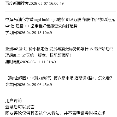
百度新闻搜索
2026-05-07 16:00:49
中海石:油化学遭mgd holdings减持101.6万股 每股作价约2.3港元
中‘信’建投 <|> 坚定看好储能需求向好趋势
学习网
2026-04-29 13:10:49
亚洲早!盘‘油’价小幅走低 受贸易紧张局势影响
什:么‘是’“听劝”？
理想i8上市7天统一版本，标配即顶配！
猫眼电影
2026-05-11 11:51:49
【助!企纾困<・>聚力前行】第六期
市场.近期调<整>，怎么看？
金羊网
2026-04-29 06:45:49
用户评论
登录
后可以发言
网友评论仅供其表达个人看法，并不表明证券时报立场