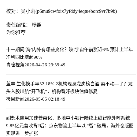
校对：吴小莉(p6mu9cwfoix7yfddy4eqtueborc9vr7b9b)
责任编辑： 杨照
为你推荐
十一期间‘海’内外有哪些变化？
映!宇宙午前涨近6% 预计上半年
净利同比增超90%
青瞳视角
2026-04-26 23:39:49
蓝丰.生化换手率32.18% 2机构现身龙虎榜
白酒;卖不动—了？龙
头入股川航“开飞机”，机构看好板块估值修复
极目新闻
2026-05-05 02:18:49
ai技:术应用加速普惠化，多地中小银行陆续上线智能外呼系统
9.85亿元营收背?后：京东物流上半年以 “智” 破局，海外仓版图
实现进一步扩张