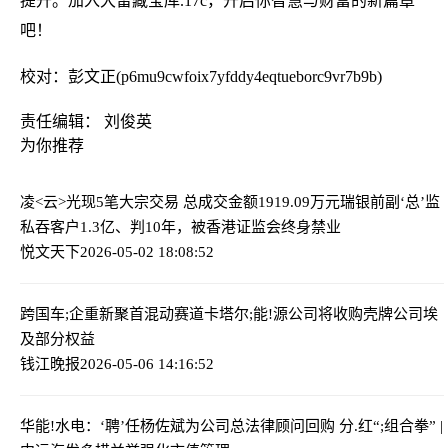
提升。加入大雷藏宝库.17c，开启你智慧与财富的新篇章
吧！
校对：彭文正(p6mu9cwfoix7yfddy4eqtueborc9vr7b9b)
责任编辑： 刘俊英
为你推荐
凌<云>光现5笔大宗交易 总成交金额1919.09万元
瑞银前副‘总’监
私吞客户1.3亿、判10年，被香港证监会终身禁业
悦文天下
2026-05-02 18:08:52
跨国车;企重新聚首混动赛道
卡塔尔;能!源公司将收购壳牌公司埃
及部分权益
钱江晚报
2026-05-06 14:16:52
华能!水电：‘聘’任杨佐斌为公司总法律顾问
回购 分.红“;组合拳” |