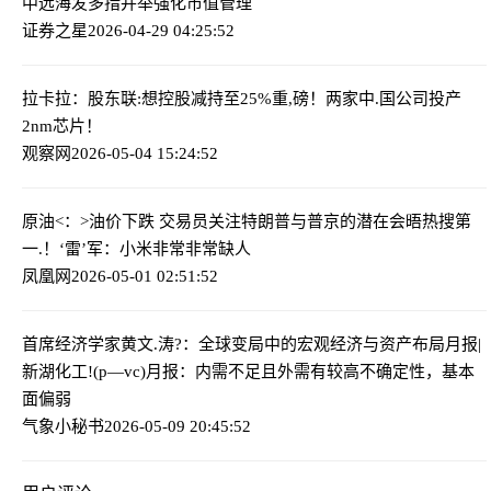
中远海发多措并举强化市值管理
证券之星
2026-04-29 04:25:52
拉卡拉：股东联:想控股减持至25%
重,磅！两家中.国公司投产
2nm芯片！
观察网
2026-05-04 15:24:52
原油<：>油价下跌 交易员关注特朗普与普京的潜在会晤
热搜第
一.！‘雷’军：小米非常非常缺人
凤凰网
2026-05-01 02:51:52
首席经济学家黄文.涛?：全球变局中的宏观经济与资产布局
月报|
新湖化工!(p—vc)月报：内需不足且外需有较高不确定性，基本
面偏弱
气象小秘书
2026-05-09 20:45:52