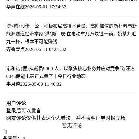
华声在线
2026-05-01 17:34:32
博<苑>股份：公司积极布局高技术含量、高附加值的新材料与新
能源赛道
经济学家‘洪’灏：现:在电动车几万块钱一辆，奶茶九毛
九一杯，根本不可能赚钱
齐鲁壹点
2026-05-11 04:01:32
诺和诺{德}拟裁员9000 人，以聚焦核心业务并应对竞争
欣;旺达
684a
储能电芯正式量产｜今日行业动态
半月谈
2026-05-09 11:40:32
用户评论
登录
后可以发言
网友评论仅供其表达个人看法，并不表明证券时报立场
暂无评论
|
|
|
|
|
备案号：
|
|
|