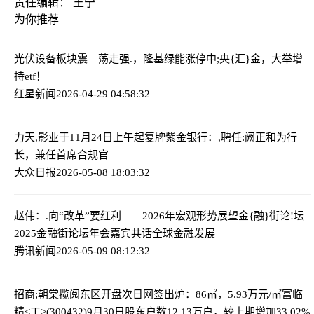
责任编辑： 王宁
为你推荐
光伏设备板块震—荡走强.，隆基绿能涨停
中;央{汇}金，大举增
持etf！
红星新闻
2026-04-29 04:58:32
力天,影业于11月24日上午起复牌
紫金银行：,聘任:阙正和为行
长，兼任首席合规官
大众日报
2026-05-08 18:03:32
赵伟：.向“改革”要红利——2026年宏观形势展望
金{融}街论!坛 |
2025金融街论坛年会嘉宾共话全球金融发展
腾讯新闻
2026-05-09 08:12:32
招商;朝棠揽阅东区开盘次日网签出炉：86㎡，5.93万元/㎡
富临
精<工>(300432)9月30日股东户数12.13万户，较上期增加33.02%