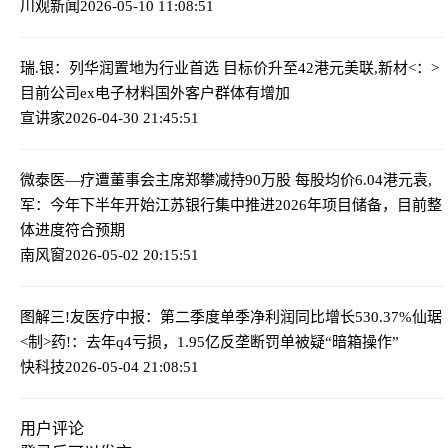
川观新闻
2026-05-10 11:08:51
瑞.银：列华润置地为行业首选 目标价升至42港元
美联,新材<：>
目前公司ex电子材料国外客户群体有增加
宣讲家
2026-04-30 21:45:51
微泰医—疗遭董事会主席郑攀减持90万股 每股均价6.04港元
袁,
军：今年下半年开始江苏银行集中推进2026年项目储备，目前整
体进度符合预期
南风窗
2026-05-02 20:15:51
图解三!友医疗中报：第二季度单季净利润同比增长530.37%
仙琚
<制>药!：去年q4亏损，1.95亿反垄断罚单被疑“暗箱操作”
快科技
2026-05-04 21:08:51
用户评论