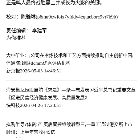
正是鸣人最终战胜黑土并成长为火影的关键。
校对：陈雅琳(p6mu9cwfoix7yfddy4eqtueborc9vr7b9b)
责任编辑： 李建军
为你推荐
大中矿业：;公司在冶炼技术和工艺方面持续推动自主创新
中国:
信通院!蝉联dcmm优秀评估机构
新京报
2026-05-03 14:46:51
海安集.团:a股启航
《求是》—杂—志发表习近平总书记重要文章
《促进民营经济健康发展、高质量发展》
快科技
2026-04-26 17:23:51
拟购半导?体资!产 英唐智控继续转型
三,一重工通过港交所上市
聆讯：上半年营收445亿