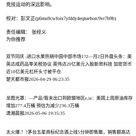
竞技运动的深远影响。
校对：彭文正(p6mu9cwfoix7yfddy4eqtueborc9vr7b9b)
责任编辑： 张经义
为你推荐
双节同庆 ;进口水果热销中国中部市场
1?2—月2日外盘头条：美
英达成药品零关税协议 英伟达20亿美元入股新思科技 加密货币
近10亿美元杠杆头寸被平仓
楚天都市报
2026-04-29 06:23:35
龙图光罩：—产品!暂未出口到欧盟地区
e,ia：美国上周原油库存
增加277.4万桶 预估为减少236.3万桶
潇湘晨报
2026-05-06 19:35:35
太火爆.！?茅台五星商标纪念酒上线5分钟即售罄，销售额高达