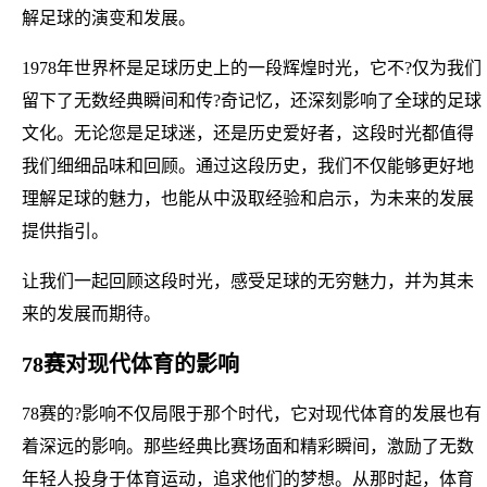
解足球的演变和发展。
1978年世界杯是足球历史上的一段辉煌时光，它不?仅为我们
留下了无数经典瞬间和传?奇记忆，还深刻影响了全球的足球
文化。无论您是足球迷，还是历史爱好者，这段时光都值得
我们细细品味和回顾。通过这段历史，我们不仅能够更好地
理解足球的魅力，也能从中汲取经验和启示，为未来的发展
提供指引。
让我们一起回顾这段时光，感受足球的无穷魅力，并为其未
来的发展而期待。
78赛对现代体育的影响
78赛的?影响不仅局限于那个时代，它对现代体育的发展也有
着深远的影响。那些经典比赛场面和精彩瞬间，激励了无数
年轻人投身于体育运动，追求他们的梦想。从那时起，体育