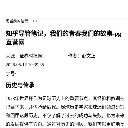
您当前的位置： > >
知乎导管笔记，我们的青春我们的故事-pg
直营网
来源：
证券时报网
作者：
彭文正
2026-05-12 10:39:35
字号
历史与传承
1978年世界杯作为足球历史上的重要节点，其经验和教训被
记录下来，并传承给后代。足球历史学家和球迷们通过研究
和回顾这段历史，不仅了解了过去的成功与失败，也为未来
的发展提供了方向。通过对历史的回顾，我们可以更好地?理