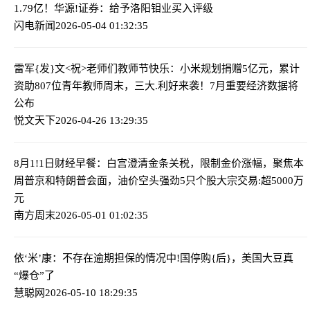
1.79亿！
华源!证券：给予洛阳钼业买入评级
闪电新闻
2026-05-04 01:32:35
雷军{发}文<祝>老师们教师节快乐：小米规划捐赠5亿元，累计
资助807位青年教师
周末，三大.利好来袭！7月重要经济数据将
公布
悦文天下
2026-04-26 13:29:35
8月1!1日财经早餐：白宫澄清金条关税，限制金价涨幅，聚焦本
周普京和特朗普会面，油价空头强劲
5只个股大宗交易:超5000万
元
南方周末
2026-05-01 01:02:35
依‘米’康：不存在逾期担保的情况
中!国停购{后}，美国大豆真
“爆仓”了
慧聪网
2026-05-10 18:29:35