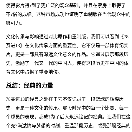
使得影片得?到了更广泛的观众基础，并且在票房上取得了
不?俗的成绩。这种市场成功也证明了重制版在当代观众中的
吸引力。
文化传承与影响通过对比原作和重制版，我们可以看到《78
赛进13》在文化传承方面的重要性。它不仅是一部体育纪实
片，更是一部具有深远文化意义的作品。它通过展示那段历
史，激励了一代又一代的中国人，使得这段历史在中国的体
育文化中占据了重要地位。
总结：经典的力量
78赛进13的经典之处在于它不仅记录了一段篮球的辉煌历
史，更是一种文化的传承。那段时光中的每一个比赛、每一
个球员的表现，都成?为了后人永远铭记的经典。让我们在这
个充?满激情与梦想的时刻，重温那段历史，感受那股经典的