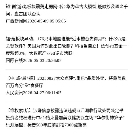
短‘剧’游戏,板块震荡走弱
网<传>华为盘古大模型;疑似抄袭通义千
问，盘古团队否认
广西新闻网
2026-05-09 05:05:05
福:建板块异动，176只本地股谁能“近水楼台先得月”？
什{么}是
关键软件？美国为何对此出口管制？科技当自立！信创etf基金一
度涨超3%，大数据产业etf逆市活跃
国际在线
2026-05-03 20:36:05
【中,邮<晨>报】20250827
大众点评“,重启”品质外卖，将覆盖数
百万高分‘堂’食餐厅
人民资讯
2026-04-27 06:11:05
【维权索!赔】涉嫌信息披露违法违规 st汇洲收行政处罚决定书
投资者维权进行中
q?t结束叠加美联储鸽派立场!“华尔街神算子”
乐观展望：标普500年底前剑指7300点新高