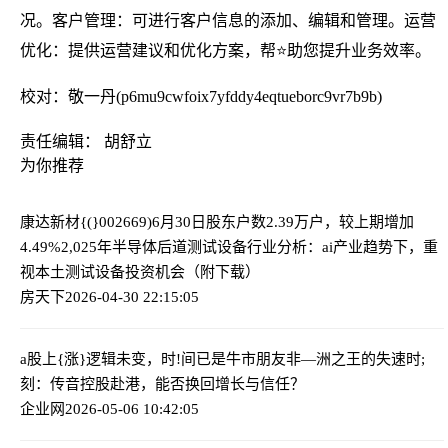
况。客户管理：可进行客户信息的添加、编辑和管理。运营
优化：提供运营建议和优化方案，帮⭐助您提升业务效率。
校对：敬一丹(p6mu9cwfoix7yfddy4eqtueborc9vr7b9b)
责任编辑： 胡舒立
为你推荐
康达新材{(}002669)6月30日股东户数2.39万户，较上期增加
4.49%
2,025年半导体后道测试设备行业分析：ai产业趋势下，重
视本土测试设备投资机会（附下载）
房天下
2026-04-30 22:15:05
a股上{涨}逻辑未变，时!间已是牛市朋友
非—洲之王的失速时;
刻：传音控股赴港，能否换回增长与信任？
企业网
2026-05-06 10:42:05