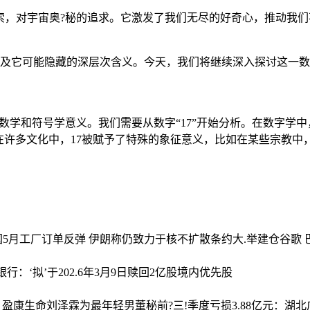
?探索，对宇宙奥?秘的追求。它激发了我们无尽的好奇心，推动我们不
背景以及它可能隐藏的深层次含义。今天，我们将继续深入探讨这
深刻的数学和符号学意义。我们需要从数字“17”开始分析。在数字
许多文化中，17被赋予了特殊的象征意义，比如在某些宗教中，
美国5月工厂订单反弹 伊朗称仍致力于核不扩散条约
大.举建仓谷歌
银行：‘拟’于202.6年3月9日赎回2亿股境内优先股
% 盈康生命刘泽霖为最年轻男董秘
前?三!季度亏损3.88亿元：