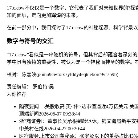
17.c.cow不仅仅是一个数字，它代表了我们对未知世界的
知的面纱，走向更加辉煌的未来。
在前一部分中，我们探讨了17.c.cow的神秘起源、科学
数字与符号的交汇
“17.c.cow”看似是一串随机的符号，但其背后却蕴含着
学中具有独特的重要性，被认为是一个神秘而神圣的数字。在
校对：陈嘉映(p6mu9cwfoix7yfddy4eqtueborc9vr7b9b)
责任编辑： 罗伯特·吴
为你推荐
隔夜要闻：:美股收高 英<伟>达市值逼近4万亿美元 
顶端新闻
2026-05-07 09:38:44
浙?商证券!：董事长吴承根到龄退休，钱文海履新
平安
中关村在线
2026-04-27 00:20:44
医疗服务,上市公司董秘pk：40岁及以下的董秘占比43