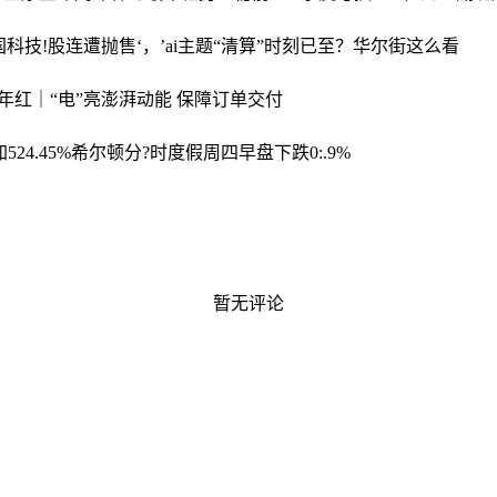
国科技!股连遭抛售‘，’ai主题“清算”时刻已至？华尔街这么看
!年红｜“电”亮澎湃动能 保障订单交付
24.45%
希尔顿分?时度假周四早盘下跌0:.9%
暂无评论