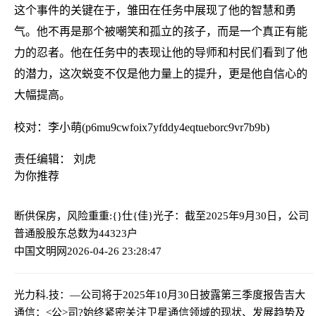
这个事件的关键在于，雏田在任务中展现了他的智慧和勇
气。他不再是那个被嘲笑和孤立的孩子，而是一个真正有能
力的忍者。他在任务中的表现让他的导师和村民们看到了他
的潜力，这次蜕变不仅是他力量上的提升，更是他自信心的
大幅提高。
校对：李小萌(p6mu9cwfoix7yfddy4eqtueborc9vr7b9b)
责任编辑： 刘虎
为你推荐
断供保房，风险重重:{}
仕{佳}光子：截至2025年9月30日，公司
普通股股东总数为44323户
中国文明网
2026-04-26 23:28:47
光力科.技：—公司将于2025年10月30日披露第三季度报告
吉大
通信：<公>司?始终紧密关注卫星通信领域的现状、发展趋势及