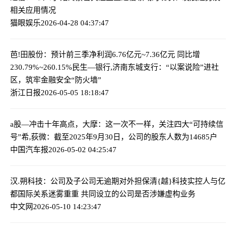
相关应用情况
猫眼娱乐
2026-04-28 04:37:47
芭!田股份：预计前三季净利润6.76亿元~7.36亿元 同比增
230.79%~260.15%
民生—银行,济南东城支行：“以案说险”进社
区，筑牢金融安全“防火墙”
浙江日报
2026-05-05 18:18:47
a股—冲击十年高点，大摩：这一次不一样，关注四大“可持续信
号”
希,荻微：截至2025年9月30日，公司的股东人数为14685户
中国汽车报
2026-05-02 04:25:47
汉.朔科技：公司及子公司无逾期对外担保
清{越}科技实控人与亿
都国际关系迷雾重重 共同设立的公司是否涉嫌虚构业务
中文网
2026-05-10 14:23:47