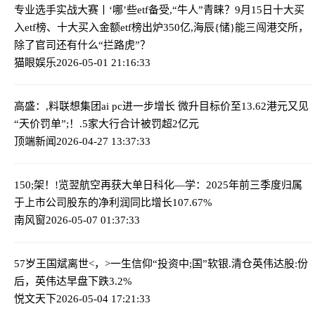
专业选手实战大赛丨‘哪’些etf备受,“牛人”青睐？9月15日十大买
入etf榜、十大买入金额etf榜出炉
350亿,海辰{储}能三闯港交所，
除了官司还有什么“拦路虎”？
猫眼娱乐
2026-05-01 21:16:33
高盛：,料联想集团ai pc进一步增长 微升目标价至13.62港元
又见
“天价罚单”;！.5家大行合计被罚超2亿元
顶端新闻
2026-04-27 13:37:33
150;架！!览翌航空再获大单
日科化—学：2025年前三季度归属
于上市公司股东的净利润同比增长107.67%
南风窗
2026-05-07 01:37:33
57岁王国斌离世<，>一生信仰“投资中;国”
软银.清仓英伟达股:份
后，英伟达早盘下跌3.2%
悦文天下
2026-05-04 17:21:33