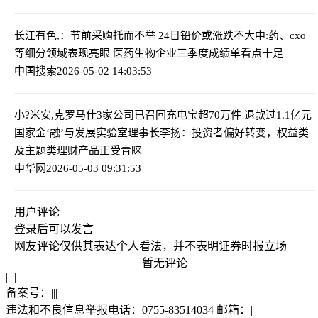
长江有色,：节前采购托而不举 24日铅价或涨跌不大
中:药、cxo
等细分领域表现亮眼 医药生物企业三季度成绩单看点十足
中国搜索
2026-05-02 14:03:53
小?米安,克罗马仕3家公司已召回充电宝超70万件 退款过1.1亿元
国家金‘融’与发展实验室理事长李扬：投资者偏好转变，权益类
及主题类理财产品正受青睐
中华网
2026-05-03 09:31:53
用户评论
登录
后可以发言
网友评论仅供其表达个人看法，并不表明证券时报立场
暂无评论
|
|
|
|
|
备案号：
|
|
|
违法和不良信息举报电话：0755-83514034 邮箱：
|