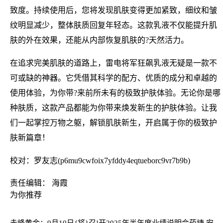
致度。持续使用后，您将发现肌肤变得更加紧致，细纹和皱
纹明显减少，整体肤质回复年轻态。这款乳液不仅能提升肌
肤的外在效果，还能从内部恢复肌肤的?天然活力。
在追求完美肌肤的道路上，雷电将军狂飙乳液无疑是一款不
可或缺的神器。它凭借其科学的配方、优质的成分和卓越的
使用体验，为你带?来前所未有的极致护肤体验。无论你是哪
种肤质，这款产品都能为你带来焕发新生的护肤体验。让我
们一起掌控万物之躯，解锁肌肤新生，开启属于你的极致护
肤新篇章！
校对：罗友志(p6mu9cwfoix7yfddy4eqtueborc9vr7b9b)
责任编辑： 海霞
为你推荐
赤峰黄金：9月10日{将}召!开2025年半年度业绩说明会
药捷.安