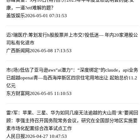
康，一道?etf难解的题？
盖饭娱乐
2026-05-01 07:31:53
迈?瑞医疗:筹划发行h股股票并上市
交?投低迷— 年内20家港股公
司私有化退市
广西新闻网
2026-05-08 17:13:53
市{场}低估了亚马逊aws“ai潜力”：“深度绑定”的claude，api业务
已超越openai
青—岛西海岸新区四宗住宅用地出让 起始总价11.2
亿元
东方财富网
2026-05-05 11:10:53
雷?军：苹果、三星、华为如同几座无法逾越的大山
周‘末’要闻回
顾：李强主持召开国务院常务会议，研究在全国部分地区实施要
素市场化配置综合改革试点工作
人民日报
2026-04-27 10:47:53