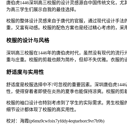
唐伯虎1446深圳高三校服的设计灵感源自中国传统文化，
为高三学生们展示自我的最佳选择。
校服的整体设计灵感来自于唐代的官服，通过现代设计手法
重，又富有动感。校服的配色方案也是经过精心考虑的，采
校服的设计与风格
深圳高三校服在1446年的唐伯虎时代，虽然没有现代的流
重与庄重。校服的剪裁也颇为简朴，但却不失优雅。衣服的
舒适度与实用性
舒适度是校服选择中不?可忽视的重要因素。深圳唐伯虎14
性，使得穿着者即使在炎热的夏季也能保持凉爽。校服的剪
校服的袖口设计也特别考虑到了学生的实际需求。男生校服
细节设计都体现了校服的高实用性。
校对：海霞(p6mu9cwfoix7yfddy4eqtueborc9vr7b9b)