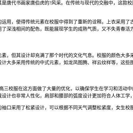
尤其是唐代书画家唐伯虎的?风采。在传统与现代的交融中，这款
的运用，使得传统元素在校服中得到了重新的诠释。上衣采用了古
用了深浅相间的配色，既能展现学生的成熟气质，又不失青春活
行元素，但其设计却充满了那个时代的文化气息。校服的颜色大
设计大多采用传统的中式元素，如龙凤图腾、祥云纹样等，这些图
46高三校服在这方面做了大量的优化，以确保学生在学习和活动
裁设计也非常人性化，肩部和腰部的弧度设计更加符合人体工学
的袖口采用了松紧设计，可以根据不同天气调整松紧度，女生校