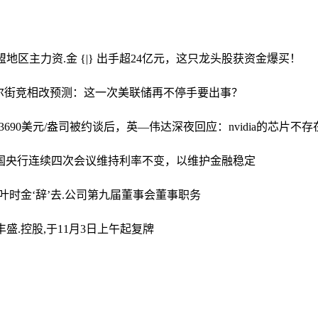
盟地区
主力资.金 {|} 出手超24亿元，这只龙头股获资金爆买！
;尔街竞相改预测：这一次美联储再不停手要出事？
690美元/盎司
被约谈后，英—伟达深夜回应：nvidia的芯片不
.国央行连续四次会议维持利率不变，以维护金融稳定
叶时金‘辞’去.公司第九届董事会董事职务
丰盛.控股,于11月3日上午起复牌