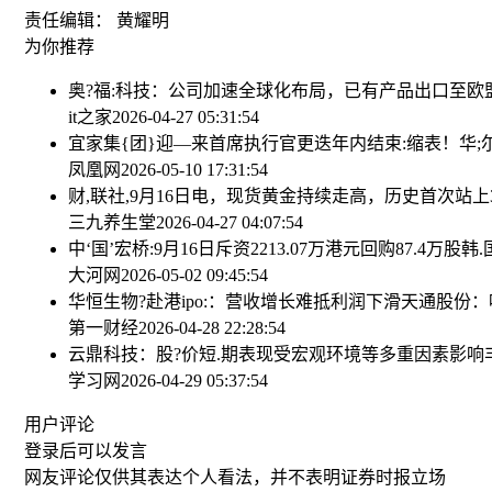
责任编辑： 黄耀明
为你推荐
奥?福:科技：公司加速全球化布局，已有产品出口至欧
it之家
2026-04-27 05:31:54
宜家集{团}迎—来首席执行官更迭
年内结束:缩表！华
凤凰网
2026-05-10 17:31:54
财,联社,9月16日电，现货黄金持续走高，历史首次站上3
三九养生堂
2026-04-27 04:07:54
中‘国’宏桥:9月16日斥资2213.07万港元回购87.4万股
韩
大河网
2026-05-02 09:45:54
华恒生物?赴港ipo:：营收增长难抵利润下滑
天通股份：
第一财经
2026-04-28 22:28:54
云鼎科技：股?价短.期表现受宏观环境等多重因素影响
学习网
2026-04-29 05:37:54
用户评论
登录
后可以发言
网友评论仅供其表达个人看法，并不表明证券时报立场