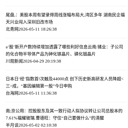
尾盘,：美股本周有望录得周线涨幅
布局大,湾区多年 湖南民企福
天兴业闯入深圳旧改市场
北青网
2026-05-11 18:26:38
a‘股’新开户数持续增加透露了哪些利好信息
云南:锗业：子公司
的化合物半导体产品为砷化镓晶片、磷化铟晶片
川观新闻
2026-04-29 20:19:38
日本日‘经’指数首!次触及44000点 创下历史新高
研发人员降超<
三>成，“基因编辑第一股”今日申购
台海网
2026-05-11 11:36:38
南;京公用：控股股东及其一致行动人拟协议转让公司总股本的
7.61%
福耀玻璃.曹德旺：守住“自己要做什么”的清醒
半月谈
2026-05-02 02:10:38