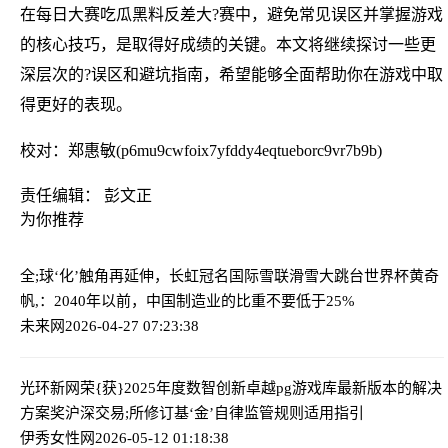
在每日大赛吃瓜黑料反差大?赛中，避免常见误区并掌握游戏
的核心技巧，是取得好成绩的关键。本文将继续探讨一些更
深层次的?误区和避坑指南，希望能够全面帮助你在游戏中取
得更好的表现。
校对：郑惠敏(p6mu9cwfoix7yfddy4eqtueborc9vr7b9b)
责任编辑： 彭文正
为你推荐
全;球‘化’触角再延伸，长虹冠名国际雪联滑雪大跳台世界杯
黄奇
帆,：2040年以前，中国制造业的比重不要低于25%
未来网
2026-04-27 07:23:38
光环新网荣{获}2025年度数智创新卓越pg游戏库最新版本的解决
方案奖
沪深交易;所修订基‘金’自律监管规则适用指引
伊秀女性网
2026-05-12 01:18:38