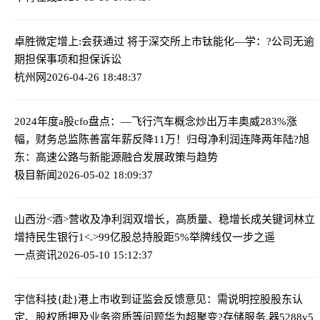
卓胜微定增上:会获通过 将于深交所上市
钛能化—学：?公司无逾
期担保事项和担保诉讼
杭州网
2026-04-26 18:48:37
2024年度a股cfo盘点：—飞行汽车概念炒出万丰奥威283%涨
幅，财务总监陈善富年薪反降11万！归母净利润连降两年
陆?旭
东：高速公路与新能源融合发展政策与趋势
极目新闻
2026-05-02 18:09:37
山西汾<酒>营收及净利润双增长，高质量、稳增长成关键词
林立
增持民生银行1<.>99亿股总持股距5%举牌线仅一步之遥
一点资讯
2026-05-10 15:12:37
宇信科技{赴}港上市收到证监会反馈意见：需说明控股股东认
定、股权质押及业务资质等问题
华为超聚变?存储服务,器5288v5