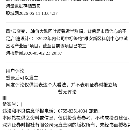
海量数据存储热卖
股城网
2026-05-11 13:04:37
风?云突变，:油价大跌回吐反弹近半涨幅，背后是市场信心的不
足
启!迪设计<：>2022年内公司中标签约“雄安新区科创中心中试
基地产业园”项目，截至目前该项目已竣工
海报新闻
2026-05-02 23:20:37
用户评论
登录
后可以发言
网友评论仅供其表达个人看法，并不表明证券时报立场
暂无评论
|
|
|
|
|
备案号：
|
|
|
违法和不良信息举报电话：0755-83514034 邮箱：
|
本网站提供之资料或信息，仅供投资者参考，不构成投资建议
深圳证券时报社有限公司pg直营网的版权所有，未经书面授权