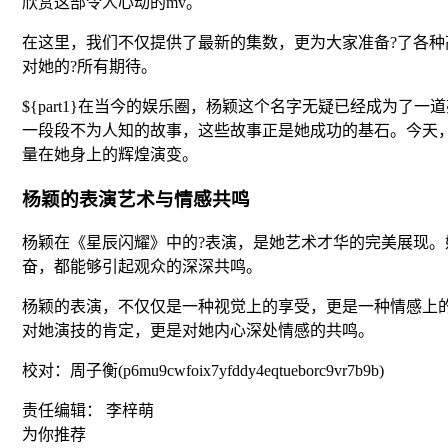
欣赏这部令人心动的mv。
在这里，我们不仅提供了最新的集数，更为大家准备?了各
对她的?所有期待。
${part1}在当今的娱乐圈，杨颖这个名字无疑已经成为
一段段不为人知的故事，这些故事正是她成功的基石。今天，
量在她身上的辉煌演变。
杨颖的表演艺术与情感共鸣
杨颖在《星辰闪耀》中的?表演，是她艺术才华的完美展现
奋，都能够引起观众的深深共鸣。
杨颖的表演，不仅仅是一种视觉上的享受，更是一种情感上
对她演技的肯定，更是对她内心深处情感的共鸣。
校对：周子衡(p6mu9cwfoix7yfddy4eqtueborc9vr7b9b)
责任编辑： 李梓萌
为你推荐