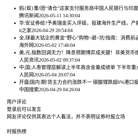
蚂{蚁}集!团“清仓”这家支付服务商
中国人民银行与印度
腾讯新闻
2026-05-11 14:30:04
华:安证券给?予奥瑞金买入评级，投建海外生产线，产
it之家
2026-04-29 20:54:04
全,球最大钴企的黄金“野心”
购物<避>坑!指南：消费前
海外网
2026-05-02 17:46:04
美,元,指数回调无力！降息预期博弈成关键！非美货币
人民资讯
2026-05-02 09:37:04
中;国;人寿管理层解读上半年高含金量成绩单 下半年
人民网
2026-05-04 20:07:04
开盘|国内:期!货主力合约涨跌不一 碳酸锂跌超6%
港口报
中国搜索
2026-04-29 04:26:04
用户评论
登录
后可以发言
网友评论仅供其表达个人看法，并不表明证券时报立场
时报
热榜