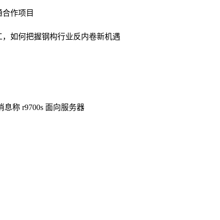
通合作项目
开工，如何把握钢构行业反内卷新机遇
0d，消息称 r9700s 面向服务器