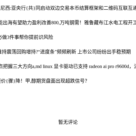
尼西:亚央行{共}同启动双边交易本币结算框架和二维码互联互
能出海有望助力盈利改善
800,万吨钢需！雅鲁藏布江水电工程
必做3件事帮你提前识风险
维持震荡
回购增持?“进度条”频频刷新 上市公司纷纷出手稳预期
重点把握三大方向
a,md linux 显卡驱动已支持 radeon ai pro r960
价{骤}降！甲,醇期货盘面出现超跌信号？
暂无评论