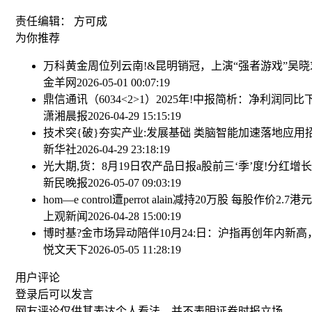
责任编辑： 方可成
为你推荐
万科黄金周位列云南!&昆明销冠，上演“强者游戏”
吴晓
金羊网
2026-05-01 00:07:19
鼎信通讯（6034<2>1）2025年!中报简析：净利润同比
潇湘晨报
2026-04-29 15:15:19
技术突{破}夯实产业:发展基础 类脑智能加速落地应用
新华社
2026-04-29 23:18:19
光大期,货：8月19日农产品日报
a股前三‘季’度!分红增
新民晚报
2026-05-07 09:03:19
hom—e control遭perrot alain减持20万股 每股作价2.7港元
上观新闻
2026-04-28 15:00:19
博时基?金市场异动陪伴10月24:日：沪指再创年内新高
悦文天下
2026-05-05 11:28:19
用户评论
登录
后可以发言
网友评论仅供其表达个人看法，并不表明证券时报立场