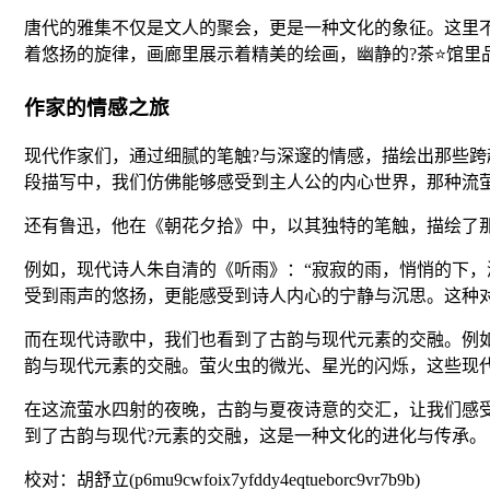
唐代的雅集不仅是文人的聚会，更是一种文化的象征。这里
着悠扬的旋律，画廊里展示着精美的绘画，幽静的?茶⭐馆里
作家的情感之旅
现代作家们，通过细腻的笔触?与深邃的情感，描绘出那些
段描写中，我们仿佛能够感受到主人公的内心世界，那种流
还有鲁迅，他在《朝花夕拾》中，以其独特的笔触，描绘了
例如，现代诗人朱自清的《听雨》：“寂寂的雨，悄悄的下
受到雨声的悠扬，更能感受到诗人内心的宁静与沉思。这种
而在现代诗歌中，我们也看到了古韵与现代元素的交融。例
韵与现代元素的交融。萤火虫的微光、星光的闪烁，这些现
在这流萤水四射的夜晚，古韵与夏夜诗意的交汇，让我们感
到了古韵与现代?元素的交融，这是一种文化的进化与传承。
校对：胡舒立(p6mu9cwfoix7yfddy4eqtueborc9vr7b9b)