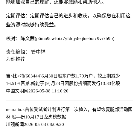
能够加深自己的理解，还能够激励和帮助他人。
定期评估：定期评估自己的进步和收获，以确保您在利用这
些资源时能够持续受益。
校对：陈文茜(p6mu9cwfoix7yfddy4eqtueborc9vr7b9b)
责任编辑： 管中祥
为你推荐
吉<比>特(603444)6月30日股东户数1.79万户，较上期减少
16.51%
晋景,新能于{9}月23日因股份拆细而发行13.83亿股
中国文明网
2026-05-08 11:10:20
neuralin.k首位受试者计划进行第二次植入，有望恢复腿部活动
园
林.股—份10月17日龙虎榜数据
川观新闻
2026-05-03 08:09:20