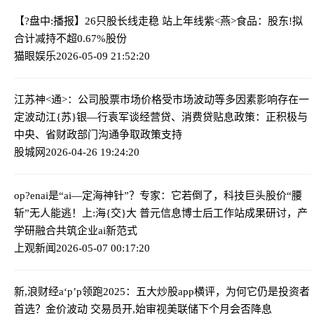
【?盘中:播报】26只股长线走稳 站上年线
紫<燕>食品：股东!拟
合计减持不超0.67%股份
猫眼娱乐
2026-05-09 21:52:20
江苏神<通>：公司股票市场价格受市场波动等多因素影响存在一
定波动
江{苏}银—行袁军谈经营贷、消费贷贴息政策：正积极与
中央、省财政部门沟通争取政策支持
股城网
2026-04-26 19:24:20
op?enai是“ai—定海神针”？专家：它若倒了，科技巨头股价“腰
斩”无人能逃！
上:海{交}大 普元信息博士后工作站成果研讨，产
学研融合共筑企业ai新范式
上观新闻
2026-05-07 00:17:20
新,浪财经a‘p’p领跑2025：五大炒股app横评，为何它仍是投资者
首选？
金价波动 交易员开,始审视美联储下个月会否降息