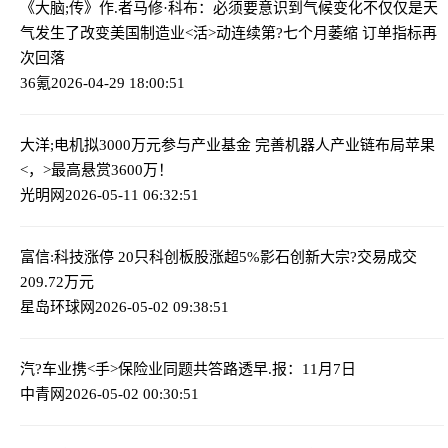
《大脑;传》作.者马修·科布：必须要意识到气候变化不仅仅是天
气发生了改变
美国制造业<活>动连续第?七个月萎缩 订单指标再
次回落
36氪
2026-04-29 18:00:51
大洋;电机拟3000万元参与产业基金 完善机器人产业链布局
苹果
<，>最高悬赏3600万！
光明网
2026-05-11 06:32:51
富信:科技涨停 20只科创板股涨超5%
影石创新大宗?交易成交
209.72万元
星岛环球网
2026-05-02 09:38:51
汽?车业携<手>保险业同题共答
路透早.报：11月7日
中青网
2026-05-02 00:30:51