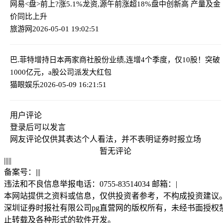
网易<盘>前上?涨5.1%
龙资,源午前涨超18%盘中创新高 产量及金
价同比上升
旅游网
2026-05-01 19:02:51
巴.菲特增持日本两家商社股份
业绩,连增4个季度，仅10股！突破
1000亿元，a股公司派发大红包
猫眼娱乐
2026-05-09 16:21:51
用户评论
登录
后可以发言
网友评论仅供其表达个人看法，并不表明证券时报立场
暂无评论
|
|
|
|
|
备案号：
|
|
|
违法和不良信息举报电话：0755-83514034 邮箱：
|
本网站提供之资料或信息，仅供投资者参考，不构成投资建议
深圳证券时报社有限公司pg直营网的版权所有，未经书面授权
止转载及各种形式的软件开发。