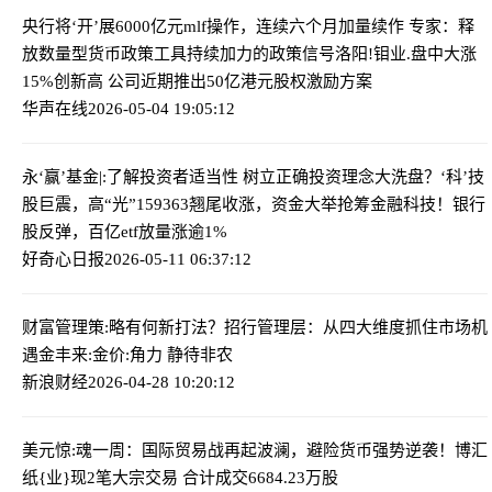
央行将‘开’展6000亿元mlf操作，连续六个月加量续作 专家：释
放数量型货币政策工具持续加力的政策信号
洛阳!钼业.盘中大涨
15%创新高 公司近期推出50亿港元股权激励方案
华声在线
2026-05-04 19:05:12
永‘赢’基金|:了解投资者适当性 树立正确投资理念
大洗盘？‘科’技
股巨震，高“光”159363翘尾收涨，资金大举抢筹金融科技！银行
股反弹，百亿etf放量涨逾1%
好奇心日报
2026-05-11 06:37:12
财富管理策:略有何新打法？招行管理层：从四大维度抓住市场机
遇
金丰来:金价:角力 静待非农
新浪财经
2026-04-28 10:20:12
美元惊:魂一周：国际贸易战再起波澜，避险货币强势逆袭！
博汇
纸{业}现2笔大宗交易 合计成交6684.23万股