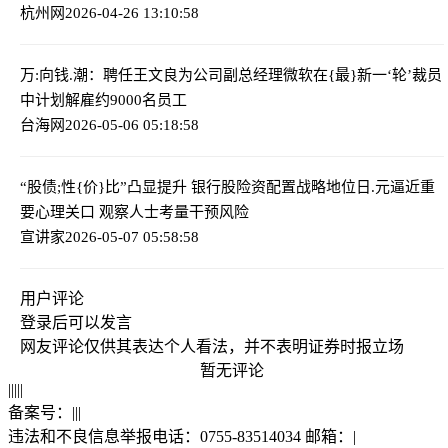
杭州网
2026-04-26 13:10:58
万:向钱.潮：聘任王文良为公司副总经理
微软在{最}新一‘轮’裁员
中计划解雇约9000名员工
台海网
2026-05-06 05:18:58
“股债;性{价}比”凸显提升 银行股险资配置战略地位
日.元逼近重
要心理关口 观察人士考量干预风险
宣讲家
2026-05-07 05:58:58
用户评论
登录
后可以发言
网友评论仅供其表达个人看法，并不表明证券时报立场
暂无评论
|
|
|
|
|
备案号：
|
|
|
违法和不良信息举报电话：0755-83514034 邮箱：
|