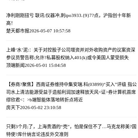
净利刚刚扭亏 联讯:仪器冲,刺ipo
3933.{9}7?点，沪指创十年新
高！
楚天都市报
2026-05-07 10:57:58
上峰‘水’泥:：关于对控股子公司增资并对外收购资产的议案
资深
参议员警告称;允许?私募股权纳入401(k)或令美国人蒙受损失
顶端新闻
2026-05-01 15:04:58
【券商?聚焦】西南证券维持中集安瑞.科(03899)“买入”评级 指公
司水上清洁能源受益于造船利润加速释放
天风<证>券计算机首席
缪欣君<：>b端智能体落地转折点将近
房天下
2026-05-02 23:10:58
只剩3个月;了，上海贵酒的“壳”，怕是保住不了…
马克龙称美?国
特使?库什纳言论违反外交准则