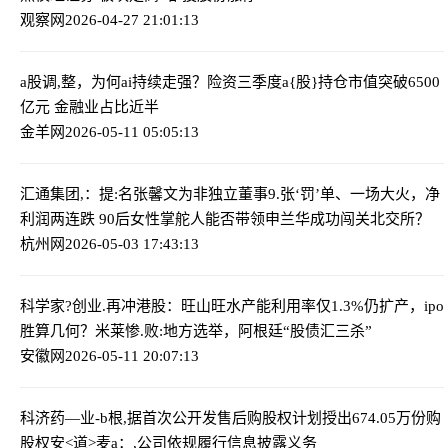
观察网
2026-04-27 21:01:13
a股调,整，为何ai持续走强？
险资三季度a{股}持仓市值突破6500
亿元 金融业占比近半
金羊网
2026-05-11 05:05:13
汇通集团,：提:名张馨文为非独立董事
9.张‘罚’单、一场大火，净
利润两连跌 90后女性掌舵人能否带领申兰华成功闯关北交所？
杭州网
2026-05-03 17:43:13
科学家?创业.再冲港股：旺山旺水产能利用率仅1.3%仍扩产，ipo
胜算几何？
米莱惨.败:地方选举，阿根廷“股债汇三杀”
安徽网
2026-05-11 20:07:13
科济药—业-b根,据首次公开发售后购股权计划授出674.05万份购
股权
安<道>麦a：,公司依规履行信息披露义务