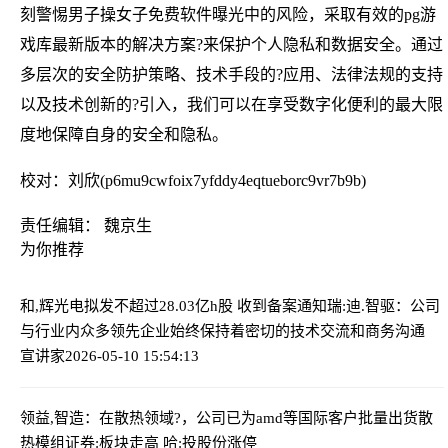
刻警惕男子操女子免费软件曝光中的风险，采取有效的pg游
戏库最新版本的解决方案?来保护个人隐私和数据安全。通过
多层次的安全防护策略、技术手段的?应用、法律法规的支持
以及技术创新的?引入，我们可以在享受数字化便利的最大限
度地保障自身的安全和隐私。
校对：刘欣(p6mu9cwfoix7yfddy4eqtueborc9vr7b9b)
责任编辑： 魏京生
为你推荐
和,辉光电拟发不超过28.03亿h股 收到备案通知
瑞:迪.智驱：公司
与行业内众多领先企业始终保持着密切的技术交流和商务沟通
宣讲家
2026-05-10 15:54:13
领益,智造：在散热领域?，公司已为amd等国际客户批量出货散
热模组
证券:板块走高 哈:投股份涨停