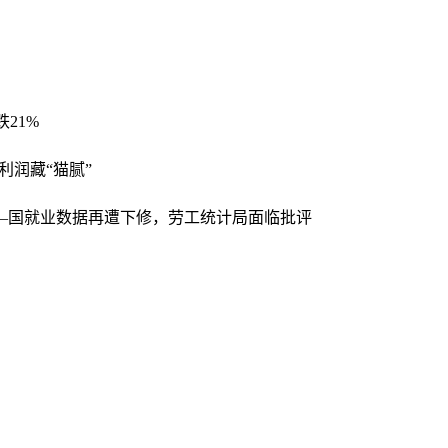
跌21%
元利润藏“猫腻”
—国就业数据再遭下修，劳工统计局面临批评