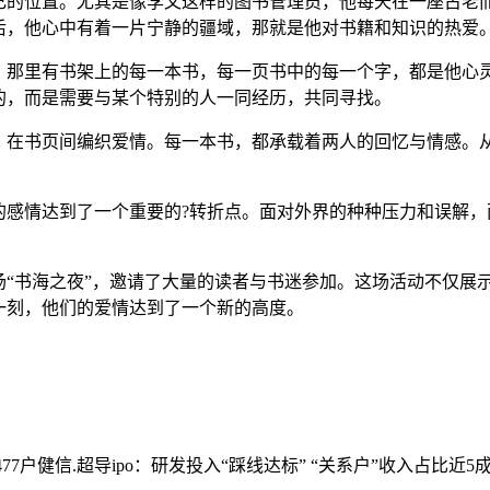
己的位置。尤其是像李文这样的图书管理员，他每天在一座古老
后，他心中有着一片宁静的疆域，那就是他对书籍和知识的热爱
。那里有书架上的每一本书，每一页书中的每一个字，都是他心
的，而是需要与某个特别的人一同经历，共同寻找。
，在书页间编织爱情。每一本书，都承载着两人的回忆与情感。
的感情达到了一个重要的?转折点。面对外界的种种压力和误解，
场“书海之夜”，邀请了大量的读者与书迷参加。这场活动不仅展
一刻，他们的爱情达到了一个新的高度。
77户
健信.超导ipo：研发投入“踩线达标” “关系户”收入占比近5