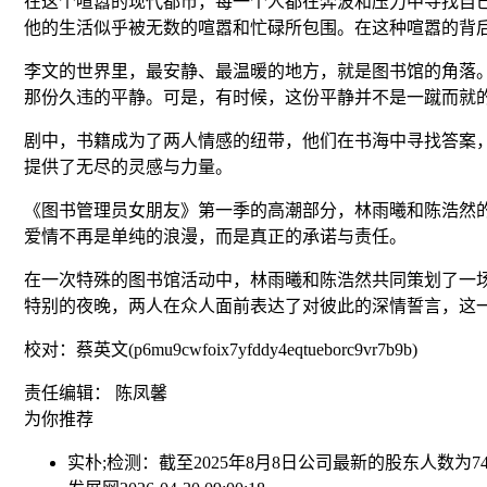
在这个喧嚣的现代都市，每一个人都在奔波和压力中寻找自
他的生活似乎被无数的喧嚣和忙碌所包围。在这种喧嚣的背
李文的世界里，最安静、最温暖的地方，就是图书馆的角落
那份久违的平静。可是，有时候，这份平静并不是一蹴而就
剧中，书籍成为了两人情感的纽带，他们在书海中寻找答案
提供了无尽的灵感与力量。
《图书管理员女朋友》第一季的高潮部分，林雨曦和陈浩然
爱情不再是单纯的浪漫，而是真正的承诺与责任。
在一次特殊的图书馆活动中，林雨曦和陈浩然共同策划了一
特别的夜晚，两人在众人面前表达了对彼此的深情誓言，这
校对：蔡英文(p6mu9cwfoix7yfddy4eqtueborc9vr7b9b)
责任编辑： 陈凤馨
为你推荐
实朴;检测：截至2025年8月8日公司最新的股东人数为74