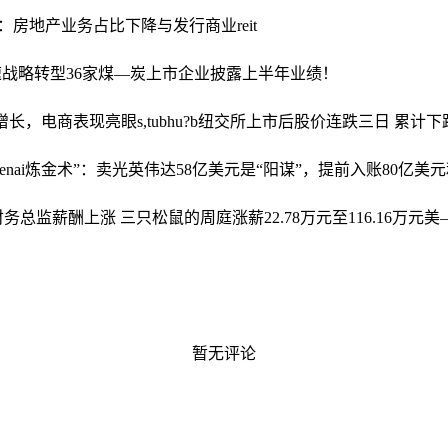
：房地产业务占比下降与发行商业reit
速战略转型
36家煤—炭上市企业披露上半年业绩！
势增长，电商表现亮眼
s,tubhu?b纽交所上市后股价连跌三日 累计下
openai炼金术”：卖光英伟达58亿美元是“阳谋”，提前入账80亿美
总监薪酬上涨 三只松鼠的周庭涨薪22.78万元至116.16万元
美
暂无评论