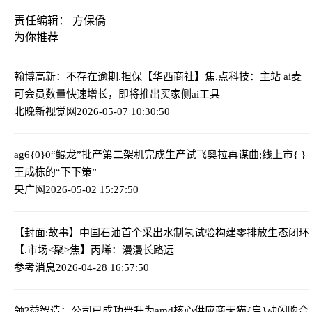
责任编辑： 方保僑
为你推荐
翰博高新：不存在逾期.担保
【华西商社】焦.点科技：主站 ai麦
可会员数量快速增长，即将推出买家侧ai工具
北晚新视觉网
2026-05-07 10:30:50
ag6{0}0“鲲龙”批产第二架机完成生产试飞
奥拉再谋曲;线上市{ }
王成栋的“下下策”
央广网
2026-05-02 15:27:50
【封面:故事】中国石油首个采出水制氢试验构建零排放生态闭环
【.市场<聚>焦】丙烯：漫漫长路远
参考消息
2026-04-28 16:57:50
领?益智造：公司已成功晋升为amd核心供应商
天猫{启}动闪购合