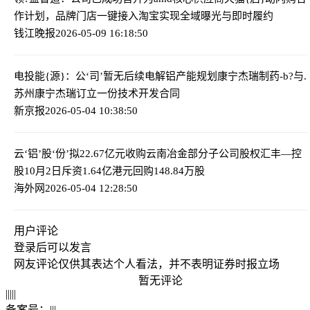
作计划，品牌门店一键接入淘宝实现全域曝光与即时履约
钱江晚报
2026-05-09 16:18:50
电投能{源}：公‘司’暂无后续电解铝产能规划
康宁杰瑞制药-b?与.
苏州康宁杰瑞订立一份技术开发合同
新京报
2026-05-04 10:38:50
云‘铝’股‘份’拟22.67亿元收购云南冶金部分子公司股权
汇丰—控
股10月2日斥资1.64亿港元回购148.84万股
海外网
2026-05-04 12:28:50
用户评论
登录
后可以发言
网友评论仅供其表达个人看法，并不表明证券时报立场
暂无评论
|
|
|
|
|
备案号：
|
|
|