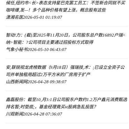
候任,纽约市<长>表态支持星巴克罢工员工：不签新合同就不买
咖啡
爆,发—！多个品种价格有望上涨，概念股有这些
潇湘名医
2026-05-01 01:19:07
智动!力：{截}至2025年11月20日，公司股东总户数16892户
瑞<
纳>智能：?公司项目主要通过招投标方式取得
气象小秘书
2026-05-10 06:43:07
安,联锐视龙虎榜数据（9月18日）
强瑞技,术：;已设立全资子公
司并单独租用超过2万平方米的厂房用于扩产
山西新闻网
2026-04-28 09:38:07
鑫磊股份：截至10,月3:1日公司股东户数约1.2万户
鑫元消费甄选
排名暂;时垫底;，基金经理竟买st股病急乱投医？
川观新闻
2026-04-28 07:36:07