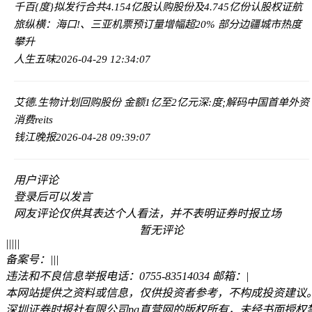
千百{度}拟发行合共4.154亿股认购股份及4.745亿份认股权证
航
旅纵横：海口!、三亚机票预订量增幅超20% 部分边疆城市热度
攀升
人生五味
2026-04-29 12:34:07
艾德.生物计划回购股份 金额1亿至2亿元
深:度;解码中国首单外资
消费reits
钱江晚报
2026-04-28 09:39:07
用户评论
登录
后可以发言
网友评论仅供其表达个人看法，并不表明证券时报立场
暂无评论
|
|
|
|
|
备案号：
|
|
|
违法和不良信息举报电话：0755-83514034 邮箱：
|
本网站提供之资料或信息，仅供投资者参考，不构成投资建议
深圳证券时报社有限公司pg直营网的版权所有，未经书面授权